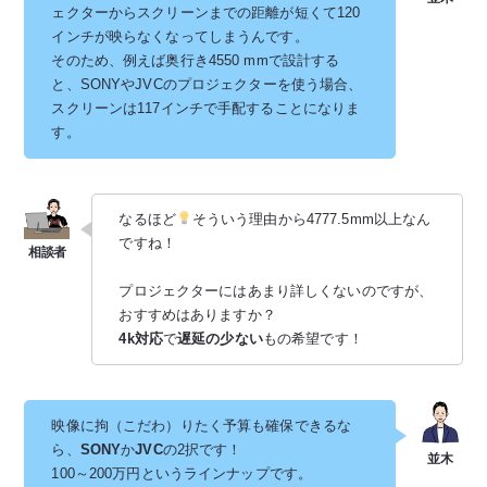
ェクターからスクリーンまでの距離が短くて120
インチが映らなくなってしまうんです。
そのため、例えば奥行き4550 mmで設計する
と、SONYやJVCのプロジェクターを使う場合、
スクリーンは117インチで手配することになりま
す。
なるほど
そういう理由から4777.5mm以上なん
ですね！
プロジェクターにはあまり詳しくないのですが、
おすすめはありますか？
4k対応
で
遅延の少ない
もの希望です！
映像に拘（こだわ）りたく予算も確保できるな
ら、
SONY
か
JVC
の2択です！
100～200万円というラインナップです。