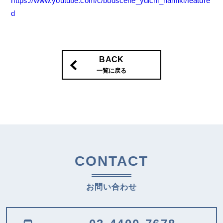
https://www.youtube.com/c/budscene_yuichi_namiki/feature
d
BACK
一覧に戻る
CONTACT
お問い合わせ