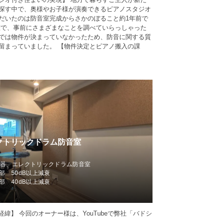
探す中で、奥様やお子様が演奏できるピアノスタジオ
だいたのは防音室完成からさかのぼること約1年前で
確で、事前にさまざまなことを調べていらっしゃった
では物件が決まっていなかったため、防音に関する質
留まっていました。 【物件決定とピアノ搬入の課
クトリックドラム防音室
市
楽器、エレクトリックドラム防音室
部 50dB以上減衰
部 40dB以上減衰
の経緯】 今回のオーナー様は、YouTubeで弊社「バドシ