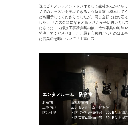
既にピアノレッスンスタジオとして生徒さんがいらっ
ノでのレッスンを実現できるよう防音室も模索してく
ども開示してくださりましたが、同じ金額ではお応え
した。 「この金額になると職人さんが辛い思いをし
ださったご夫婦は工事請負契約後に造作家具の追加や
発注してくださりました。最も印象的だったのは工事
た言葉の意味について「工事に来…
エンタメルーム 防音室
所在地
茨城県古河市
工事内容
エンタメルーム 防音室
防音性能
・防音室⇆建物外部 50dB以上減
・防音室⇆建物内部 30dB以上減