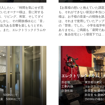
没入したい」「時間を気にせず思
【お客様の想いと抱えていた課題
だいたオーナー様は、音に対する
も、それができない状況が本当に
は、リビング、和室、そしてダイ
様は、お子様の音楽への情熱を誰
しかし、その開放感ゆえに「音」
は、それまで使用していたアップ
迫力ある音響を楽しもうとすれ
の「苦情」でした。 小学生低学
。また、エレクトリックドラムや
ありません。ご両親も「昼間であ
が、集合住宅という環境下では…
エレクトリックドラム、
所在地
東京都江東区
工事内容
エレクトリッ
防音性能
防音室 ⇆ 建物
 500Hzにて
防音室 ⇆ 建物
衰 500Hzにて
(500Hzの場合)