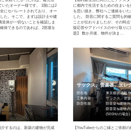
いたオーナー様です。 1階には2
に都内で生活するための住まいを
全にセパレートされており、オー
を思い描き、弊社へご連絡をいた
した。そこで、まずは設計士や建
した。 防音に関するご質問も的
構造体が一切ないことを確認しま
ことが伝わりましたが、その時点
確保できるのであれば、2部屋を
疑応答やアドバイスのやり取りに
題】 数か月後、物件が決ま…
サックス、管楽器、エレ
所在地
東京都武蔵野
工事内容
サックス、管
防音性能
防音室⇆建物外
防音室⇆建物内
(500Hzの場合)
紹介するのは、新築の建物が完成
【YouTubeからのご縁とご依頼