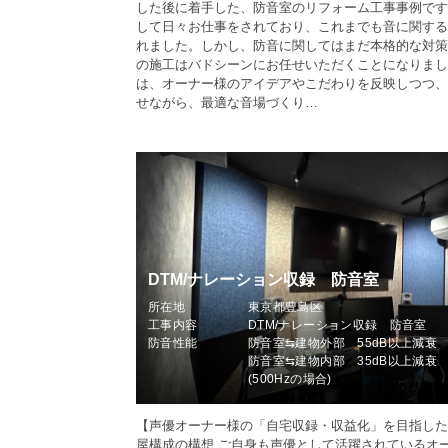
した後に着手した、防音室のリフォーム工事事例です
して日々お仕事をされており、これまでも音に関する
れました。しかし、防音に関してはまだ本格的な対策
の施工はバドシーンにお任せいただくことになりまし
は、オーナー様のアイデアやこだわりを反映しつつ、
せながら、最適な音場づくり…
DTM/ナレーション収録 防音室
所在地
東京都豊島区
工事内容
DTM/ナレーション収録 防音室
防音性能
防音室⇆建物外部 55dB以上減衰
防音室⇆建物内部 35dB以上減衰
(500Hzの場合)
【声優オーナー様の「自宅収録・収益化」を目指した
屋構成の構想 ご自身も声優として活躍されているオ