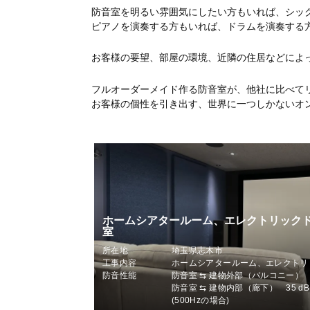
防音室を明るい雰囲気にしたい方もいれば、シッ
ピアノを演奏する方もいれば、ドラムを演奏する
お客様の要望、部屋の環境、近隣の住居などによ
フルオーダーメイド作る防音室が、他社に比べて
お客様の個性を引き出す、世界に一つしかないオ
ホームシアタールーム、エレクトリック
室
所在地
埼玉県志木市
工事内容
ホームシアタールーム、エレクトリ
防音性能
防音室 ⇆ 建物外部（バルコニー） 
防音室 ⇆ 建物内部（廊下） 35 d
(500Hzの場合)