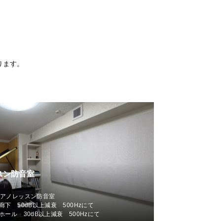
ります。
スン防音室
ピアノレッスン防音室
下 50dB以上減衰 500Hzにて
ール 30dB以上減衰 500Hzにて