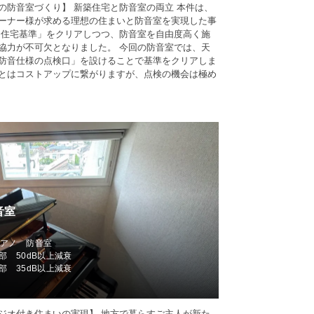
の防音室づくり】 新築住宅と防音室の両立 本件は、
ーナー様が求める理想の住まいと防音室を実現した事
良住宅基準」をクリアしつつ、防音室を自由度高く施
協力が不可欠となりました。 今回の防音室では、天
防音仕様の点検口」を設けることで基準をクリアしま
とはコストアップに繋がりますが、点検の機会は極め
音室
区
ピアノ 防音室
部 50dB以上減衰
部 35dB以上減衰
ジオ付き住まいの実現】 地方で暮らすご主人が新た