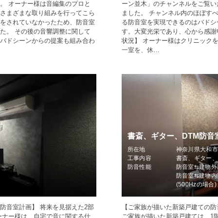
。 オーナー様は音編集のプロと
ーン並木」のチャンネルをご覧い
さまざまな取り組みを行ってこら
ました。 チャンネル内のほぼす
をされていなかったため、防音室
る防音室を実現できるのはバドシ
た。 その後の音響調整に関して
す。大変光栄であり、心から感謝
バドシーンからの提案も組み合わ
状況】 オーナー様はクリニック
一室を、休…
書斎、ギター、DTM防音
所在地
神奈川県大和
工事内容
書斎、ギター、
防音性能
防音室⇆建物外
防音室⇆建物内
(500Hzの場合)
防音室計画】 将来を見据えた2部
【ご家族が描いた新築戸建ての防
ーナー様は、自宅で音に関する仕
ご家族が描いた新築戸建ては、1