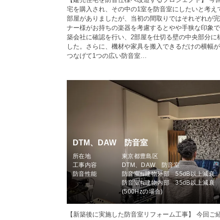
宅を購入され、その中の1室を防音室にしたいと考えて
部屋がありましたが、当初の間取りではそれぞれが完
ナー様がお持ちの楽器を考慮するとやや手狭な印象で
築会社に確認を行い、2部屋を仕切る壁の中央部分に
した。さらに、機材や家具を搬入できるだけの横幅が
つなげて1つの広い防音室…
DTM、DAW 防音室
所在地
東京都豊島区
工事内容
DTM、DAW 防音室
防音性能
防音室⇆建物外部 55dB以上減衰
防音室⇆建物内部 35dB以上減衰
(500Hzの場合)
【新築後に実施した防音室リフォーム工事】 今回ご