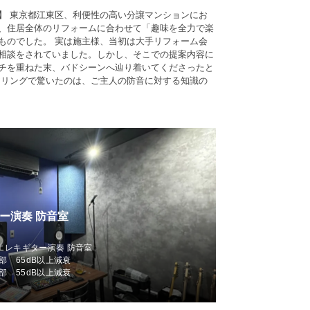
】 東京都江東区、利便性の高い分譲マンションにお
、住居全体のリフォームに合わせて「趣味を全力で楽
ものでした。 実は施主様、当初は大手リフォーム会
相談をされていました。しかし、そこでの提案内容に
チを重ねた末、バドシーンへ辿り着いてくださったと
アリングで驚いたのは、ご主人の防音に対する知識の
ー演奏 防音室
、エレキギター演奏 防音室
部 65dB以上減衰
部 55dB以上減衰