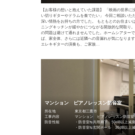
【お客様の想いと抱えていた課題】 「映画の世界に
い切りギターやドラムを奏でたい」 今回ご相談いた
深い情熱をお持ちの方でした。 もともとのお住まい
ニングキッチンが緩やかにつながる開放的な間取り。
の問題は避けて通れませんでした。ホームシアターで
ば、家全体、さらには近隣への音漏れが気になります
エレキギターの演奏も、ご家族…
マンション ピアノレッスン防音室
所在地
東京都三鷹市
工事内容
マンション ピアノレッスン防音室
防音性能
・防音室⇆共用廊下 50dB以上減衰
・防音室⇆玄関ホール 30dB以上減