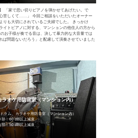
】 「家で思い切りピアノを弾かせてあげたい。で
心苦しくて……」 今回ご相談をいただいたオーナー
よりも大切にされているご夫婦でした。 きっかけ
ライトピアノに対する、マンションの他住人の方から
年のお子様が奏でる音は、決して暴力的な大音量では
れば問題ないだろう」と配慮して演奏させていました
カラオケ用防音室（マンション内）
クドラム、カラオケ用防音室（マンション内）
外部：60 dB以上減衰
内部：50 dB以上減衰