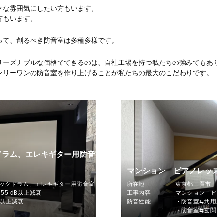
クな雰囲気にしたい方もいます。
方もいます。
って、創るべき防音室は多種多様です。
リーズナブルな価格でできるのは、自社工場を持つ私たちの強みでもあ
ンリーワンの防音室を作り上げることが私たちの最大のこだわりです。
ドラム、エレキギター用防音
マンション ピアノレッ
ックドラム、エレキギター用防音室
所在地
東京都三鷹市
55 dB以上減衰
工事内容
マンション 
B以上減衰
防音性能
・防音室⇆共用廊
・防音室⇆玄関ホ