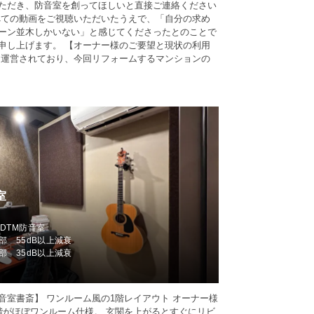
ただき、防音室を創ってほしいと直接ご連絡ください
べての動画をご視聴いただいたうえで、「自分の求め
ーン並木しかいない」と感じてくださったとのことで
申し上げます。 【オーナー様のご要望と現状の利用
を運営されており、今回リフォームするマンションの
室
市
DTM防音室
部 55dB以上減衰
部 35dB以上減衰
音室書斎】 ワンルーム風の1階レイアウト オーナー様
階がほぼワンルーム仕様。 玄関を上がるとすぐにリビ