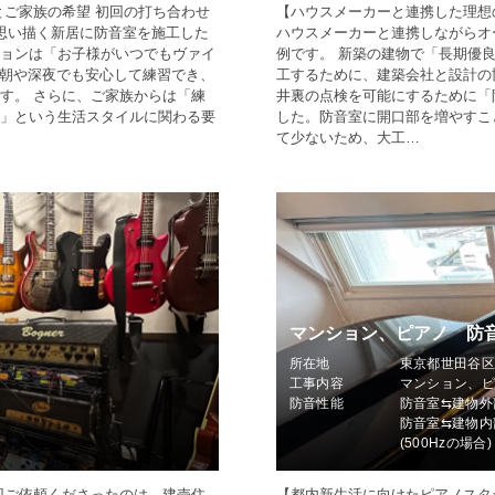
とご家族の希望 初回の打ち合わせ
【ハウスメーカーと連携した理想
思い描く新居に防音室を施工した
ハウスメーカーと連携しながらオ
ョンは「お子様がいつでもヴァイ
例です。 新築の建物で「長期優
朝や深夜でも安心して練習でき、
工するために、建築会社と設計の
す。 さらに、ご家族からは「練
井裏の点検を可能にするために「
」という生活スタイルに関わる要
した。防音室に開口部を増やすこ
て少ないため、大工…
マンション、ピアノ 防
所在地
東京都世田谷
工事内容
マンション、
防音性能
防音室⇆建物外
防音室⇆建物内
(500Hzの場合)
回ご依頼くださったのは、建売住
【都内新生活に向けたピアノスタ