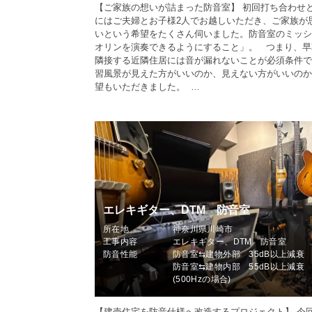
【ご家族の想いが詰まった防音室】 初回打ち合わせ
にはご夫婦とお子様2人でお越しいただき、ご家族が
いという希望をたくさん伺いました。防音室のミッシ
オリンを演奏できるようにすること」。 つまり、早
隣接する近隣住居には音が漏れないことが必須条件で
習風景が見えた方がいいのか、見えない方がいいのか
望もいただきました。 …
エレキギター、DTM 防音室
所在地
神奈川県川崎市
工事内容
エレキギター、DTM 防音室
防音性能
防音室⇆建物外部 35dB以上減衰
防音室⇆建物内部 55dB以上減衰
(500Hzの場合)
【建売住宅を防音仕様へ改造するプロジェクト】 今