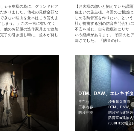
しゃる奥様の為に、グランドピア
【お客様の想いと抱えていた課題
ださりました。他社の見積金額な
住まいの施主様。今回のご相談は
できない理由を並木はこう答えま
しめる防音室を作りたい」という
てしまう。」この一言に響いてく
社が提携する別の防音専門会社に
、他のお部屋の造作家具まで追加
不安を感じ、自ら徹底的にリサー
完了の引き渡し時に、並木が発し
いう経緯があります。 初回のヒ
深さでした。 「防音の仕…
DTM、DAW、エレキギタ
所在地
埼玉県久喜市
工事内容
DTM、DAW
防音性能
防音室⇆建物外
衰
防音室⇆建物内
衰
(500Hzの場合)