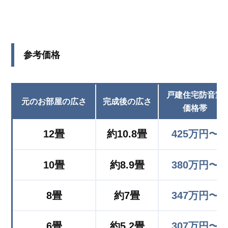
参考価格
戸建住宅防音室
元のお部屋の広さ
完成後の広さ
価格帯
12畳
約10.8畳
425万円〜
10畳
約8.9畳
380万円〜
8畳
約7畳
347万円〜
6畳
約5.2畳
307万円〜