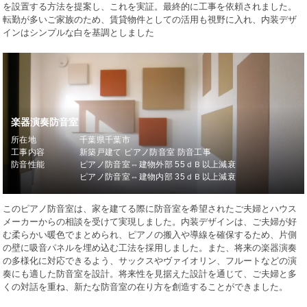
を設置する方法を提案し、これを実証。最終的に工事を依頼されました。
転勤が多いご家族のため、賃貸物件としての活用も視野に入れ、内装デザ
インはシンプルな白を基調としました
楽器演奏防音室
所在地
千葉県千葉市
工事内容
新築戸建て ピアノ防音室 防音工事
防音性能
ピアノ防音室⇔建物外部 55ｄＢ以上減衰
ピアノ防音室⇔建物内部 35ｄＢ以上減衰
このピアノ防音室は、家を建てる際に防音室を希望されたご夫婦とハウス
メーカーからの相談を受けて実現しました。内装デザインは、ご夫婦が好
む柔らかい暖色でまとめられ、ピアノの搬入や導線を確保するため、片側
の壁に吸音パネルを埋め込む工法を採用しました。また、将来の楽器演奏
の多様化に対応できるよう、サックスやヴァイオリン、フルートなどの演
奏にも適した防音室を設計。将来性を見据えた設計を通じて、ご夫婦と多
くの対話を重ね、新たな防音室の在り方を創造することができました。