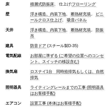
床
積層式防振床
、
仕上げ:
フローリング
壁
浮き構造、内装下地
、
断熱材充填
、
ビニ
ールクロス仕上げ
、
吸音パネル
天井
浮き構造、内装下地
、
断熱材充填
、
防振
吊
建具
防音ドア
(スチール製D-35)
電気配線
お部屋に準ずる (ご希望の位置へのコンセ
ント、スイッチの移設含む)
換気扇
ロスナイ1台 同時拾排気もしくは、自然
排気
照明器具
ライティングレールまでの工事 (照明器具
はお客様手配)
エアコン
設置工事 (本体はお客様手配)