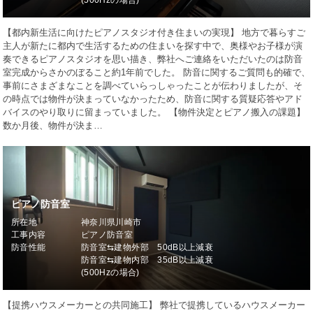
(500Hzの場合)
【都内新生活に向けたピアノスタジオ付き住まいの実現】 地方で暮らすご
主人が新たに都内で生活するための住まいを探す中で、奥様やお子様が演
奏できるピアノスタジオを思い描き、弊社へご連絡をいただいたのは防音
室完成からさかのぼること約1年前でした。 防音に関するご質問も的確で、
事前にさまざまなことを調べていらっしゃったことが伝わりましたが、そ
の時点では物件が決まっていなかったため、防音に関する質疑応答やアド
バイスのやり取りに留まっていました。 【物件決定とピアノ搬入の課題】
数か月後、物件が決ま…
ピアノ防音室
所在地
神奈川県川崎市
工事内容
ピアノ防音室
防音性能
防音室⇆建物外部 50dB以上減衰
防音室⇆建物内部 35dB以上減衰
(500Hzの場合)
【提携ハウスメーカーとの共同施工】 弊社で提携しているハウスメーカー