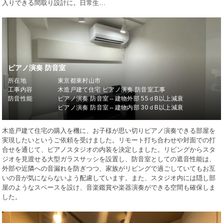
入りできる間取り設計に。日常生…
ピアノ演奏 防音室
所在地
東京都東村山市
工事内容
木造戸建て住宅 ピアノ演奏 防音室工事
防音性能
ピアノ演奏 防音室⇔建物外部 55ｄB以上減衰
ピアノ演奏 防音室⇔建物内部 30ｄB以上減衰
木造戸建て住宅の購入を機に、お子様が思い切りピアノ演奏できる部屋を
実現したいというご依頼を受けました。リモート打ち合わせや対面での打
合せを通じて、ピアノスタジオの内装を決定しました。リビングからスタ
ジオを見渡せる大型ガラスサッシを設置し、防音室としての遮音性能は、
外部や近隣への音漏れを防ぎつつ、家族がリビングで過ごしていてもお互
いの音が気にならないよう配慮しています。また、スタジオ内には隠し部
屋のようなスペースを設け、音楽鑑賞や楽器演奏ができる空間も確保しま
した。