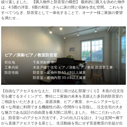
繰り返しました。 【購入物件と防音室の構想】 最終的に購入を決めた物件
は、4.5畳の洋室、6畳の和室、さらに床の間と収納を含む空間。 これらを
すべてつなぎ、防音室として一体化することで、オーナー様ご家族の要望
を満たせ…
ピアノ演奏/ピアノ教室防音室
所在地
千葉県船橋市
工事内容
木造戸建て住宅 ピアノ演奏/ピアノ教室 防音室工事
防音性能
防音室⇔建物外部 55ｄB以上減衰
防音室⇔建物内部 30ｄB以上減衰
【自由なアクセスをかなえた、日常に溶け込む部屋づくり】 木造の注文住
宅を建てるタイミングで、弊社にご家族の未来を見据えた多目的防音室の
ご相談をいただきました。楽器演奏、ピアノ教室、ホームシアターなど、
様々な用途に利用できる機能性の高い空間作りを目指し、注文住宅の大き
な魅力である設計の自由度を最大限に活用しました。 特にこだわったの
は、防音室へのアクセス方法です。2つの出入口を設け、1つは玄関〜廊下
から直接アクセスできる扉とし、生活動線を気にせず音楽教室の生徒が出