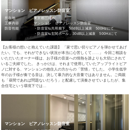
マンション ピアノレッスン防音室
所在地
東京都三鷹市
工事内容
マンション ピアノレッスン防音室
防音性能
・防音室⇆共用廊下 50dB以上減衰 500Hzにて
・防音室⇆玄関ホール 30dB以上減衰 500Hzにて
【お客様の想いと抱えていた課題】 「家で思い切りピアノを弾かせてあげ
たい。でも、それができない状況が本当に心苦しくて……」 今回ご相談を
いただいたオーナー様は、お子様の音楽への情熱を誰よりも大切にされて
いるご夫婦でした。 きっかけは、それまで使用していたアップライトピア
ノに対する、マンションの他住人の方からの「苦情」でした。 小学生低学
年のお子様が奏でる音は、決して暴力的な大音量ではありません。ご両親
も「昼間であれば問題ないだろう」と配慮して演奏させていましたが、集
合住宅という環境下では…
マンション ピアノレッスン防音室