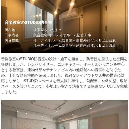
音楽教室のSTUDIO防音室
所在地
埼玉県さいたま市
工事内容
集合住宅 オーディオルーム防音工事
防音性能
オーディオルーム防音室⇔建物外部 55ｄB以上減衰
オーディオルーム防音室⇔建物内部 45ｄB以上減衰
音楽教室のSTUDIO防音室の設計・施工を担当し、防音性を重視した空間を
提供しました。シンセサイザー、エレキギター、ボーカルレッスンを中心
とする教室は、建物外部やテナントビル内の他店舗への音漏れを防ぐた
め、十分な遮音性能を確保しました。複雑なレイアウトや天井の構造に対
応しながら、STUDIOスペースを最大限に確保し、勾配天井や斜め壁、収納
スペースを設けたことで、心地よい響きで演奏できる快適なSTUDIOが完成
しました。