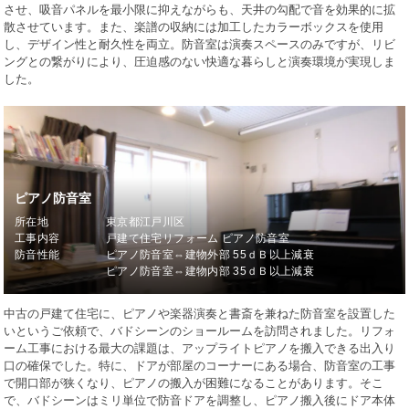
させ、吸音パネルを最小限に抑えながらも、天井の勾配で音を効果的に拡
散させています。また、楽譜の収納には加工したカラーボックスを使用
し、デザイン性と耐久性を両立。防音室は演奏スペースのみですが、リビ
ングとの繋がりにより、圧迫感のない快適な暮らしと演奏環境が実現しま
した。
ピアノ防音室
所在地
東京都江戸川区
工事内容
戸建て住宅リフォーム ピアノ防音室
防音性能
ピアノ防音室⇔建物外部 55ｄＢ以上減衰
ピアノ防音室⇔建物内部 35ｄＢ以上減衰
中古の戸建て住宅に、ピアノや楽器演奏と書斎を兼ねた防音室を設置した
いというご依頼で、バドシーンのショールームを訪問されました。リフォ
ーム工事における最大の課題は、アップライトピアノを搬入できる出入り
口の確保でした。特に、ドアが部屋のコーナーにある場合、防音室の工事
で開口部が狭くなり、ピアノの搬入が困難になることがあります。そこ
で、バドシーンはミリ単位で防音ドアを調整し、ピアノ搬入後にドア本体