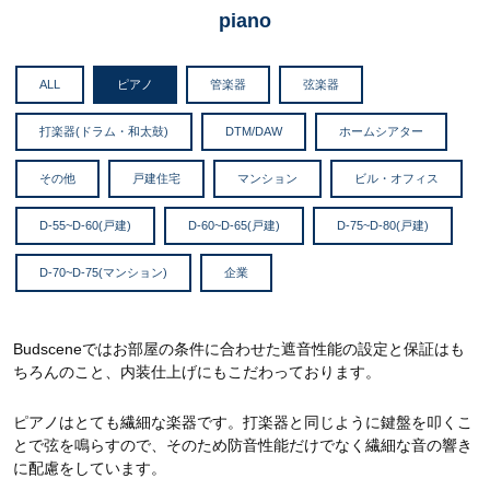
piano
ALL
ピアノ
管楽器
弦楽器
打楽器(ドラム・和太鼓)
DTM/DAW
ホームシアター
その他
戸建住宅
マンション
ビル・オフィス
D-55~D-60(戸建)
D-60~D-65(戸建)
D-75~D-80(戸建)
D-70~D-75(マンション)
企業
Budsceneではお部屋の条件に合わせた遮音性能の設定と保証はも
ちろんのこと、内装仕上げにもこだわっております。
ピアノはとても繊細な楽器です。打楽器と同じように鍵盤を叩くこ
とで弦を鳴らすので、そのため防音性能だけでなく繊細な音の響き
に配慮をしています。