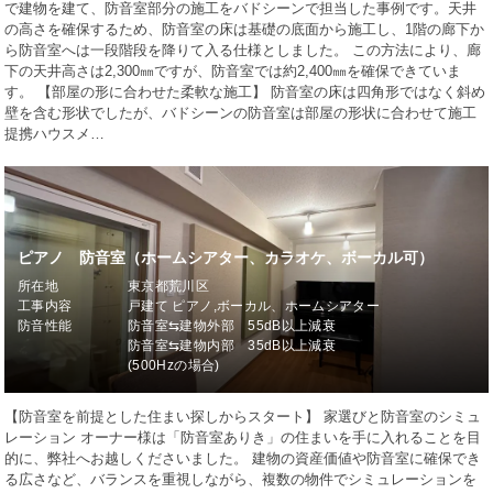
で建物を建て、防音室部分の施工をバドシーンで担当した事例です。天井
の高さを確保するため、防音室の床は基礎の底面から施工し、1階の廊下か
ら防音室へは一段階段を降りて入る仕様としました。 この方法により、廊
下の天井高さは2,300㎜ですが、防音室では約2,400㎜を確保できていま
す。 【部屋の形に合わせた柔軟な施工】 防音室の床は四角形ではなく斜め
壁を含む形状でしたが、バドシーンの防音室は部屋の形状に合わせて施工
提携ハウスメ…
ピアノ 防音室（ホームシアター、カラオケ、ボーカル可）
所在地
東京都荒川区
工事内容
戸建て ピアノ,ボーカル、ホームシアター
防音性能
防音室⇆建物外部 55dB以上減衰
防音室⇆建物内部 35dB以上減衰
(500Hzの場合)
【防音室を前提とした住まい探しからスタート】 家選びと防音室のシミュ
レーション オーナー様は「防音室ありき」の住まいを手に入れることを目
的に、弊社へお越しくださいました。 建物の資産価値や防音室に確保でき
る広さなど、バランスを重視しながら、複数の物件でシミュレーションを