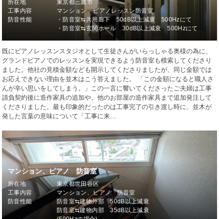
所在地
東京都三鷹市
工事内容
マンション ピアノレッスン防音室
防音性能
・防音室⇆共用廊下 50dB以上減衰 500Hzにて
・防音室⇆玄関ホール 30dB以上減衰 500Hzにて
既にピアノレッスンスタジオとして生徒さんがいらっしゃる奥様の為に、
グランドピアノでのレッスンを実現できるよう防音室も模索してくださり
ました。他社の見積金額なども開示してくださりましたが、同じ金額では
お応えできない理由を並木はこう答えました。 「この金額になると職人さ
んが辛い思いをしてしまう。」この一言に響いてくださったご夫婦は工事
請負契約後に造作家具の追加や、他のお部屋の造作家具まで追加発注して
くださりました。最も印象的だったのは工事完了の引き渡し時に、並木が
発した言葉の意味について「工事に来…
マンション、ピアノ 防音室
所在地
東京都世田谷区
工事内容
マンション、ピアノ 防音室
防音性能
防音室⇆建物外部 50dB以上減衰
防音室⇆建物内部 35dB以上減衰