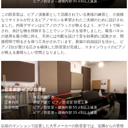
ピアノ防音室⇔建物内部 35ｄB以上減衰
この防音室は、ピアノ演奏家として活躍されている奥様の練習と、小規模
なリサイタルが行えるピアノサロンを希望されたご夫婦のために設計され
ました。内装デザインはピアノのブラックが映えるよう、ホワイトで統一
され、余計な物を排除することでシンプルさを追求しました。吸音パネル
の使用を最小限に抑え、天井には勾配を設けて音を効果的に拡散させ、間
接照明で明るさを保つ工夫がされています。新築の自由設計を活かし、ピ
アノ2台が置ける広さを確保した防音室が完成し、スタインウェイのピアノ
が映える素晴らしい空間となりました。
音楽教室 ピアノ防音室
所在地
埼玉県越谷市
工事内容
新築戸建て ピアノ防音室 防音工事
防音性能
ピアノ防音室⇔建物外部 55ｄB以上減衰
ピアノ防音室⇔建物内部 35ｄB以上減衰
以前のマンションで設置した大手メーカーの防音室では、近隣からの苦情