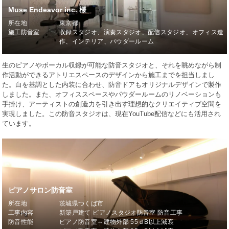
Muse Endeavor inc. 様
所在地
東京都
施工防音室
収録スタジオ、演奏スタジオ、配信スタジオ、オフィス造
作、インテリア、パウダールーム
生のピアノやボーカル収録が可能な防音スタジオと、それを眺めながら制
作活動ができるアトリエスペースのデザインから施工までを担当しまし
た。白を基調とした内装に合わせ、防音ドアもオリジナルデザインで製作
しました。また、オフィススペースやパウダールームのリノベーションも
手掛け、アーティストの創造力を引き出す理想的なクリエイティブ空間を
実現しました。この防音スタジオは、現在YouTube配信などにも活用され
ています。
ピアノサロン防音室
所在地
茨城県つくば市
工事内容
新築戸建て ピアノスタジオ防音室 防音工事
防音性能
ピアノ防音室⇔建物外部 55ｄB以上減衰