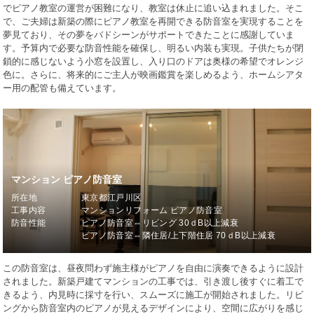
でピアノ教室の運営が困難になり、教室は休止に追い込まれました。そこ
で、ご夫婦は新築の際にピアノ教室を再開できる防音室を実現することを
夢見ており、その夢をバドシーンがサポートできたことに感謝していま
す。予算内で必要な防音性能を確保し、明るい内装も実現。子供たちが閉
鎖的に感じないよう小窓を設置し、入り口のドアは奥様の希望でオレンジ
色に。さらに、将来的にご主人が映画鑑賞を楽しめるよう、ホームシアタ
ー用の配管も備えています。
マンション ピアノ防音室
所在地
東京都江戸川区
工事内容
マンションリフォーム ピアノ防音室
防音性能
ピアノ防音室⇔リビング 30ｄB以上減衰
ピアノ防音室⇔隣住居/上下階住居 70ｄB以上減衰
この防音室は、昼夜問わず施主様がピアノを自由に演奏できるように設計
されました。新築戸建てマンションの工事では、引き渡し後すぐに着工で
きるよう、内見時に採寸を行い、スムーズに施工が開始されました。リビ
ングから防音室内のピアノが見えるデザインにより、空間に広がりを感じ