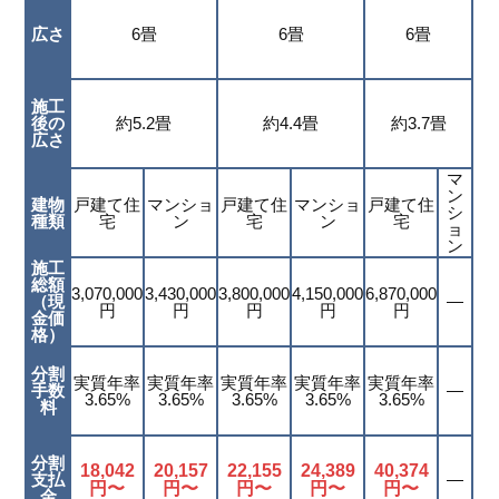
広さ
6畳
6畳
6畳
施工
後の
約5.2畳
約4.4畳
約
3.7
畳
広さ
マ
ン
建物
戸建て住
マンショ
戸建て住
マンショ
戸建て住
シ
種類
宅
ン
宅
ン
宅
ョ
ン
施工
総額
3,070,000
3,430,000
3,800,000
4,150,000
6,870,000
（現
―
円
円
円
円
円
金価
格）
分割
実質年率
実質年率
実質年率
実質年率
実質年率
手数
―
3.65%
3.65%
3.65%
3.65%
3.65%
料
分割
18,042
20,157
22,155
24,389
40,374
支払
―
円〜
円〜
円〜
円〜
円〜
金