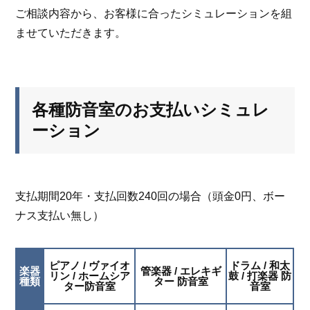
ご相談内容から、お客様に合ったシミュレーションを組
ませていただきます。
各種防音室のお支払いシミュレ
ーション
支払期間20年・支払回数240回の場合（頭金0円、ボー
ナス支払い無し）
ピアノ /
ヴァイオ
ドラム / 和太
楽器
管楽器 / エレキギ
リン / ホームシア
鼓 / 打楽器 防
種類
ター 防音室
ター防音室
音室