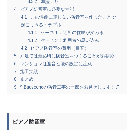
3.3.2
加湿：冬
4
ピアノ防音室に必要な性能
4.1
この性能に達しない防音室を作ったことで
起こりうるトラブル
4.1.1
ケース１：近所の住民が変わる
4.1.2
ケース２：利用者の思い込み
4.2
ピアノ防音室の費用（目安）
5
戸建ては新築時に防音室をつくることがお勧め
6
マンションは遮音性能の設定に注意
7
施工実績
8
まとめ
9
\\ Budsceneの防音工事の一部をお見せします！ //
ピアノ防音室