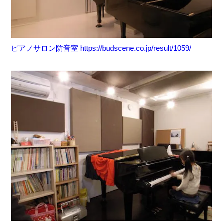
ピアノサロン防音室 https://budscene.co.jp/result/1059/