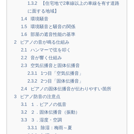
1.3.2
【住宅地で2車線以上の車線を有す道路
に面する地域】
1.4
環境騒音
1.5
環境騒音と騒音の関係
1.6
部屋の遮音性能の基準
2
ピアノの音が鳴る仕組み
2.1
ハンマーで弦を叩く
2.2
音が響く仕組み
2.3
空気伝播音と固体伝播音
2.3.1
1つ目「空気伝播音」
2.3.2
2つ目「固体伝播音」
2.4
ピアノの固体伝播音が伝わりやすい箇所
3
ピアノ防音の注意点
3.1
１．ピアノの低音
3.2
２．固体伝播音（振動）
3.3
３．湿度・空調
3.3.1
除湿：梅雨～夏