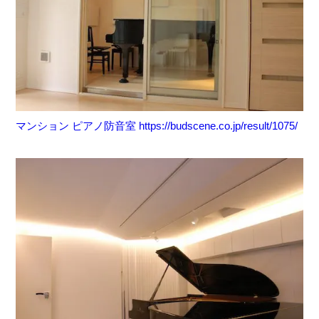
マンション ピアノ防音室 https://budscene.co.jp/result/1075/