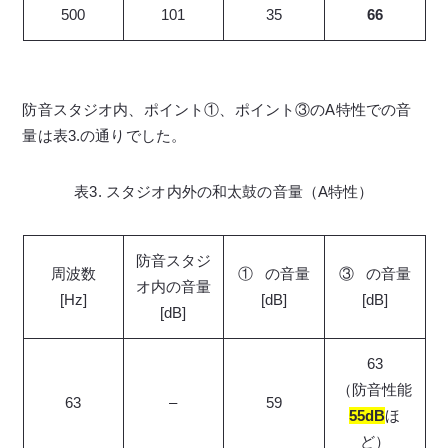
500
101
35
66
防音スタジオ内、ポイント①、ポイント③のA特性での音
量は表3.の通りでした。
表3. スタジオ内外の和太鼓の音量（A特性）
防音スタジ
周波数
① の音量
③ の音量
オ内の音量
[Hz]
[dB]
[dB]
[dB]
63
（防音性能
63
–
59
55dB
ほ
ど）