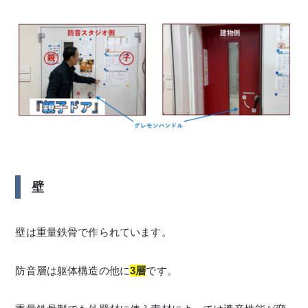
壁
壁は重量鉄骨で作られています。
防音層は躯体構造の他に
3層
です。