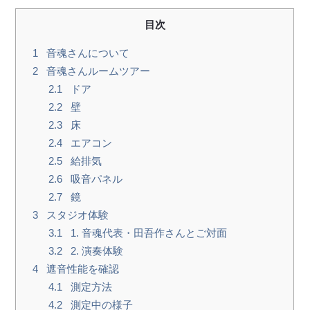
目次
1
音魂さんについて
2
音魂さんルームツアー
2.1
ドア
2.2
壁
2.3
床
2.4
エアコン
2.5
給排気
2.6
吸音パネル
2.7
鏡
3
スタジオ体験
3.1
1. 音魂代表・田吾作さんとご対面
3.2
2. 演奏体験
4
遮音性能を確認
4.1
測定方法
4.2
測定中の様子