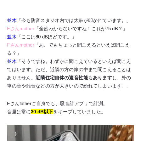
並木
「今も防音スタジオ内では太鼓が叩かれています。」
Fさんmother
「全然わからないですね！これが75 dB？」
並木
「ここは
80 dBほど
です。」
Fさんmother
「あ、でもちょっと聞こえるといえば聞こえ
る？」
並木
「そうですね。わずかに聞こえているといえば聞こえ
てはいます。ただ、近隣の方の家の中まで聞こえることは
ありません。
近隣住宅自体の遮音性能もあります
し、外の
車の音や雑音などの方が大きいので紛れてしまいます。」
Fさんfatherご自身でも、騒音計アプリで計測。
音量は常に
30 dB以下
をキープしていました。