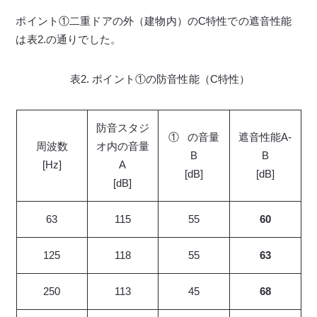
ポイント①二重ドアの外（建物内）のC特性での遮音性能
は表2.の通りでした。
表2. ポイント①の防音性能（C特性）
防音スタジ
① の音量
遮音性能A-
周波数
オ内の音量
B
B
[Hz]
A
[dB]
[dB]
[dB]
63
115
55
60
125
118
55
63
250
113
45
68