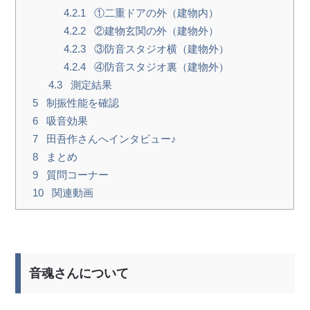
4.2.1
①二重ドアの外（建物内）
4.2.2
②建物玄関の外（建物外）
4.2.3
③防音スタジオ横（建物外）
4.2.4
④防音スタジオ裏（建物外）
4.3
測定結果
5
制振性能を確認
6
吸音効果
7
田吾作さんへインタビュー♪
8
まとめ
9
質問コーナー
10
関連動画
音魂さんについて