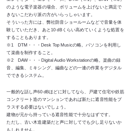
のような電子楽器の場合、ボリュームを上げないと満足で
きないこだわり派の方がいらっしゃいます。
そういった方には、弊社防音ショールームなどで音量を体
験していただき、あと10 dBくらい高めていくような処置を
することもあります。
※1 DTM・・・Desk Top Musicの略。パソコンを利用し
て楽曲を制作すること。
※2 DAW・・・Digital Audio Workstationの略。楽曲の録
音、編集、ミキシング、編曲などの一連の作業をデジタル
でできるシステム。
一般的な話し声60 dBほどに対してなら、戸建て住宅や鉄筋
コンクリート造のマンションであれば新たに遮音性能をプ
ラスする必要はないでしょう。
建物が元から持っている遮音性能で十分なはずです。
ただし、古い木造建築だと声に対してでも少し足りないか
もしれません。