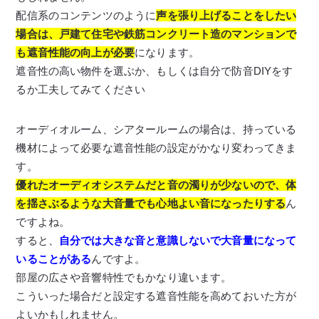
配信系のコンテンツのように
声を張り上げることをしたい
場合は、戸建て住宅や鉄筋コンクリート造のマンションで
も遮音性能の向上が必要
になります。
遮音性の高い物件を選ぶか、もしくは自分で防音DIYをす
るか工夫してみてください
オーディオルーム、シアタールームの場合は、持っている
機材によって必要な遮音性能の設定がかなり変わってきま
す。
優れたオーディオシステムだと音の濁りが少ないので、体
を揺さぶるような大音量でも心地よい音になったりする
ん
ですよね。
すると、
自分では大きな音と意識しないで大音量になって
いることがある
んですよ。
部屋の広さや音響特性でもかなり違います。
こういった場合だと設定する遮音性能を高めておいた方が
よいかもしれません。