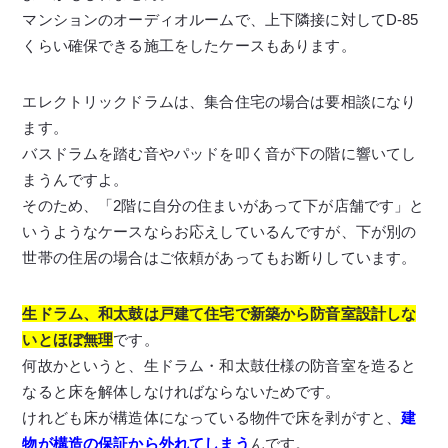
マンションのオーディオルームで、上下隣接に対してD-85
くらい確保できる施工をしたケースもあります。
エレクトリックドラムは、集合住宅の場合は要相談になり
ます。
バスドラムを踏む音やパッドを叩く音が下の階に響いてし
まうんですよ。
そのため、「2階に自分の住まいがあって下が店舗です」と
いうようなケースならお応えしているんですが、下が別の
世帯の住居の場合はご依頼があってもお断りしています。
生ドラム、和太鼓は戸建て住宅で新築から防音室設計しな
いとほぼ無理
です。
何故かというと、生ドラム・和太鼓仕様の防音室を造ると
なると床を解体しなければならないためです。
けれども床が構造体になっている物件で床を剥がすと、
建
物が構造の保証から外れてしまう
んです。