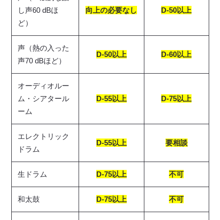
し声60 dBほ
向上の必要なし
D-50以上
ど）
声（熱の入った
D-50以上
D-60以上
声70 dBほど）
オーディオルー
ム・シアタール
D-55以上
D-75以上
ーム
エレクトリック
D-55以上
要相談
ドラム
生ドラム
D-75以上
不可
和太鼓
D-75以上
不可