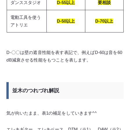
ダンススタジオ
D-55以上
要相談
電動工具を使う
D-50以上
D-70以上
アトリエ
D-〇〇は壁の遮音性能を表す表記で、例えばD-60は音を60
dB減衰させる性能をもつことを表します。
並木のつれづれ解説
気が向いたまま、表1の補足をしていきます^^
エレキギター、エレキベース、DTM（※1）、DAW（※2）