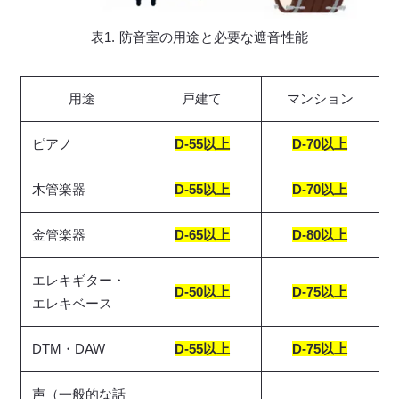
表1. 防音室の用途と必要な遮音性能
用途
戸建て
マンション
ピアノ
D-55以上
D-70以上
木管楽器
D-55以上
D-70以上
金管楽器
D-65以上
D-80以上
エレキギター・
D-50以上
D-75以上
エレキベース
DTM・DAW
D-55以上
D-75以上
声（一般的な話