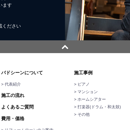
います
載ください
バドシーンについて
施工事例
> 代表紹介
ピアノ
マンション
施工の流れ
ホームシアター
よくあるご質問
打楽器(ドラム・和太鼓)
その他
費用・価格