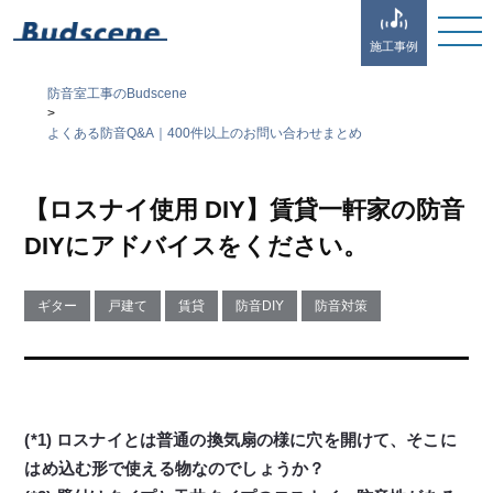
施工事例
防音室工事のBudscene
>
よくある防音Q&A｜400件以上のお問い合わせまとめ
【ロスナイ使用 DIY】賃貸一軒家の防音
DIYにアドバイスをください。
ギター
戸建て
賃貸
防音DIY
防音対策
(*1) ロスナイとは普通の換気扇の様に穴を開けて、そこに
はめ込む形で使える物なのでしょうか？