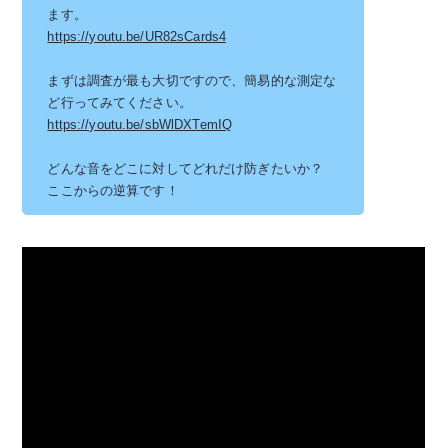
ます。
https://youtu.be/UR82sCards4
まずは調査が最も大切ですので、簡易的な測定な
ど行ってみてください。
https://youtu.be/sbWlDXTemIQ
どんな音をどこに対してどれだけ防ぎたいか？
ここからの逆算です！