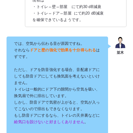
現在は
・トイレ⇔壁⇔部屋 にて約30 dB減衰
・トイレ⇔ドア⇔部屋 にて約20 dB減衰
を確保できているようです。
では、空気から伝わる音が原因ですね。
それなら
ドアと壁の強化で効果を十分得られる
は
ずです。
ただし、ドアを防音強化する場合、音配慮ドアに
しても防音ドアにしても換気面を考えないといけ
ません。
トイレは一般的にドア下の隙間から空気を吸い、
換気扇で外に排出しています。
しかし、防音ドアで気密が上がると、空気が入っ
てこないので排出もできなくなります。
もし防音ドアにするなら、トイレの天井裏などに
給気口を設けないと好ましくありません
。