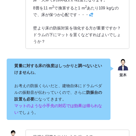
2
2
8畳を11 m
で換算すると1 m
あたり109 kgなの
で、床が保つか心配です・・・
壁より床の防振対策を強化する方が重要ですか？
ドラムの下にマットを置くなどすればよいでしょ
うか？
質量に対する床の強度はしっかりと調べないとい
けません
ね。
お考えの防振くらいだと、建物自体にドラムペダ
ルの振動音が伝わっていくので、さらに
防振台の
設置も必要
になってきます。
マットのような小手先の対応では効果は得られな
い
でしょう。