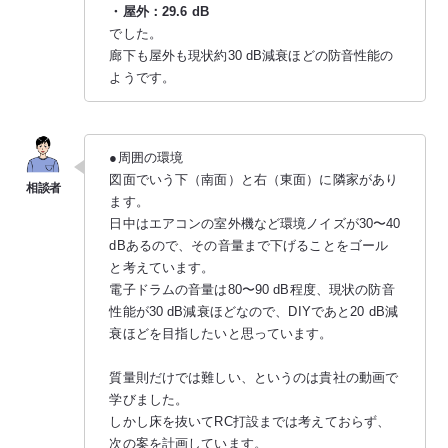
・屋外：29.6 dB
でした。
廊下も屋外も現状約30 dB減衰ほどの防音性能の
ようです。
●周囲の環境
図面でいう下（南面）と右（東面）に隣家があり
ます。
日中はエアコンの室外機など環境ノイズが30〜40
dBあるので、その音量まで下げることをゴール
と考えています。
電子ドラムの音量は80〜90 dB程度、現状の防音
性能が30 dB減衰ほどなので、DIYであと20 dB減
衰ほどを目指したいと思っています。
質量則だけでは難しい、というのは貴社の動画で
学びました。
しかし床を抜いてRC打設までは考えておらず、
次の案を計画しています。