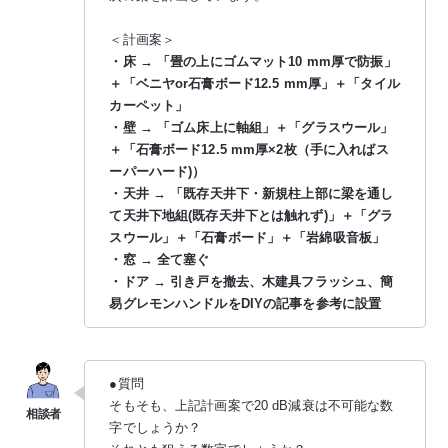
＜計画案＞
・床 → 「畳の上にゴムマット10 mm厚で防振」
＋「ベニヤor石膏ボード12.5 mm厚」＋「タイル
カーペット」
・壁 → 「ゴム床上に軸組」＋「グラスウール」
＋「石膏ボード12.5 mm厚×2枚（手に入ればス
ーパーハード)）
・天井 → 「既存天井下・新規柱上部に梁を通し
て天井下地組(既存天井下とは触れず)」＋「グラ
スウール」＋「石膏ボード」＋「岩綿吸音板」
・窓 → 全て塞ぐ
・ドア → 引き戸を撤去、木建具フラッシュ、簡
易グレモンハンドルをDIYの記事を参考に設置
●質問
そもそも、上記計画案で20 dB減衰は不可能な数
字でしょうか？