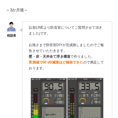
～3か月後～
以前LINEより防音室についてご質問させて頂き
ましたjです。
お陰さまで防音室DIYが完成致しましたのでご報
告させていただきます。
壁・床・天井全て浮き構造
で作りました。
実測値で60 dB減衰ほど確保できた
ので満足して
おります。