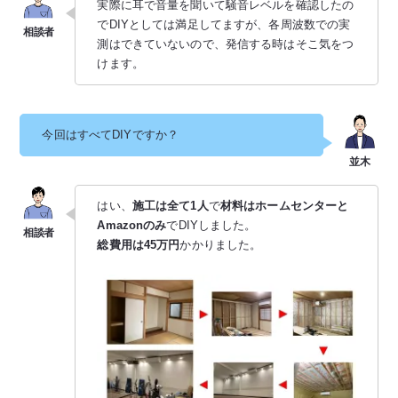
実際に耳で音量を聞いて騒音レベルを確認したの
でDIYとしては満足してますが、各周波数での実
測はできていないので、発信する時はそこ気をつ
けます。
今回はすべてDIYですか？
はい、
施工は全て1人
で
材料はホームセンターと
Amazonのみ
でDIYしました。
総費用は45万円
かかりました。