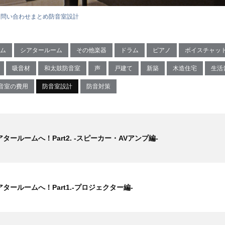
お問い合わせまとめ
防音室設計
ム
シアタールーム
その他楽器
ドラム
ピアノ
ボイスチャッ
吸音材
和太鼓防音室
声
戸建て
新築
木造住宅
生活
音室の費用
防音室設計
防音対策
タールームへ！Part2. -スピーカー・AVアンプ編-
タールームへ！Part1.-プロジェクター編-