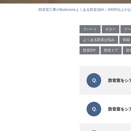
防音室工事のBudscene
よくある防音Q&A｜400件以上の
アパート
ギター
ゲー
よくある防音お悩み
収録
防音DIY
防音ドア
防
Q.
防音室をシア
Q.
防音室をシア