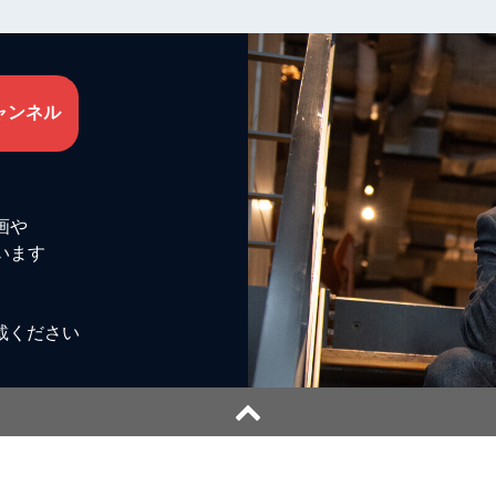
ャンネル
画や
います
載ください