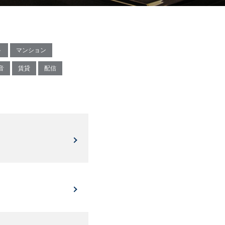
ト
マンション
音
賃貸
配信