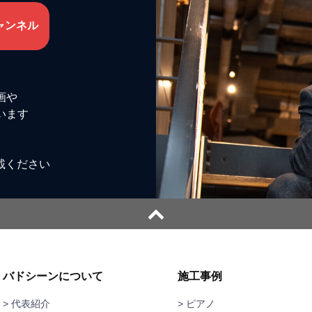
ャンネル
画や
います
載ください
バドシーンについて
施工事例
> 代表紹介
ピアノ