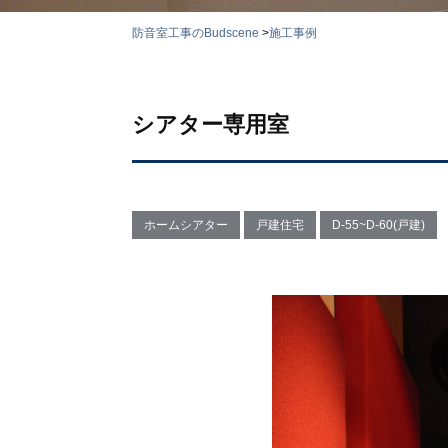
防音室工事のBudscene
>
施工事例
シアター専用室
ホームシアター
戸建住宅
D-55~D-60(戸建)