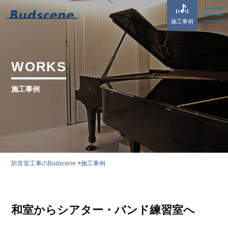
施工事例
WORKS
施工事例
防音室工事のBudscene
>
施工事例
和室からシアター・バンド練習室へ