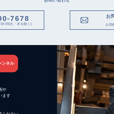
お問い合わせ
お
00-7678
19:00(火・水を除く)
お気
ャンネル
画や
います
載ください