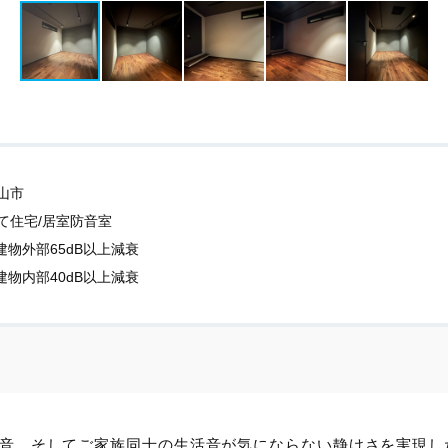
山市
て住宅/居室防音室
建物外部65dB以上減衰
建物内部40dB以上減衰
音、そしてご家族同士の生活音が気にならない静けさを実現し