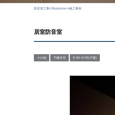
防音室工事のBudscene
>
施工事例
居室防音室
その他
戸建住宅
D-60~D-65(戸建)