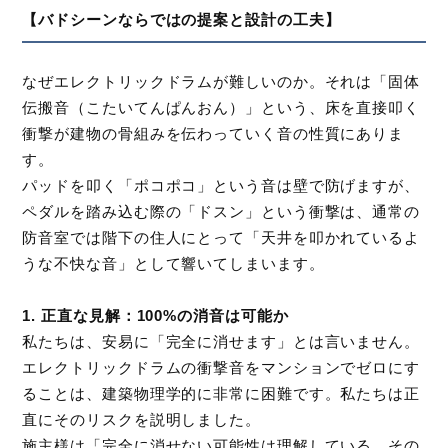
【バドシーンならではの提案と設計の工夫】
なぜエレクトリックドラムが難しいのか。それは「固体
伝搬音（こたいてんぱんおん）」という、床を直接叩く
衝撃が建物の骨組みを伝わっていく音の性質にありま
す。
パッドを叩く「ポコポコ」という音は壁で防げますが、
ペダルを踏み込む際の「ドスン」という衝撃は、通常の
防音室では階下の住人にとって「天井を叩かれているよ
うな不快な音」として響いてしまいます。
1. 正直な見解：100%の消音は可能か
私たちは、安易に「完全に消せます」とは言いません。
エレクトリックドラムの衝撃音をマンションでゼロにす
ることは、建築物理学的に非常に困難です。私たちは正
直にそのリスクを説明しました。
施主様は「完全に消せない可能性は理解している。その