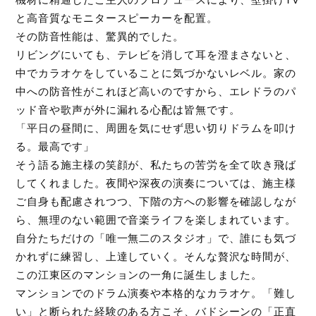
と高音質なモニタースピーカーを配置。
その防音性能は、驚異的でした。
リビングにいても、テレビを消して耳を澄まさないと、
中でカラオケをしていることに気づかないレベル。家の
中への防音性がこれほど高いのですから、エレドラのパ
ッド音や歌声が外に漏れる心配は皆無です。
「平日の昼間に、周囲を気にせず思い切りドラムを叩け
る。最高です」
そう語る施主様の笑顔が、私たちの苦労を全て吹き飛ば
してくれました。夜間や深夜の演奏については、施主様
ご自身も配慮されつつ、下階の方への影響を確認しなが
ら、無理のない範囲で音楽ライフを楽しまれています。
自分たちだけの「唯一無二のスタジオ」で、誰にも気づ
かれずに練習し、上達していく。そんな贅沢な時間が、
この江東区のマンションの一角に誕生しました。
マンションでのドラム演奏や本格的なカラオケ。「難し
い」と断られた経験のある方こそ、バドシーンの「正直