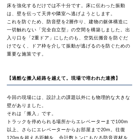
床を強化するだけでは不十分です。床に伝わった振動
は、壁を伝って天井や隣室へ逃げようとします。
これを防ぐため、防音壁を2層作り、建物の躯体構造に
一切触れない「完全自立型」の空間を構築しました。出
入り口を「2重ドア」にしたのも、空気伝搬音を防ぐだ
けでなく、ドア枠を介して振動が逃げるのを防ぐための
重要な施策です。
【過酷な搬入経路を越えて。現場で培われた連携】
今回の現場には、設計上の課題以外にも物理的な大きな
壁がありました。
それは「搬入」です。
トラックを停められる場所からエレベーターまで100m
以上、さらにエレベーターからお部屋まで20m。往復
120mを超える距離を、合計数トンにもなる防音資材を