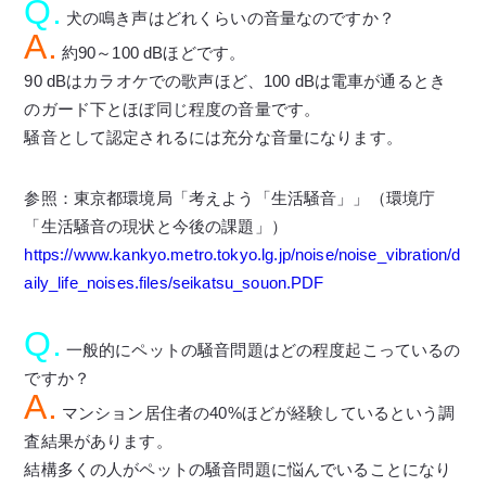
Q.
犬の鳴き声はどれくらいの音量なのですか？
A.
約90～100 dBほどです。
90 dBはカラオケでの歌声ほど、100 dBは
電車が通るとき
のガード下
とほぼ同じ程度の音量です。
騒音として認定されるには充分な音量になります。
参照：東京都環境局「考えよう「生活騒音」」（環境庁
「生活騒音の現状と今後の課題」）
https://www.kankyo.metro.tokyo.lg.jp/noise/noise_vibration/d
aily_life_noises.files/seikatsu_souon.PDF
Q.
一般的にペットの騒音問題はどの程度起こっているの
ですか？
A.
マンション居住者の40%ほどが経験しているという調
査結果があります。
結構多くの人がペットの騒音問題に悩んでいることになり