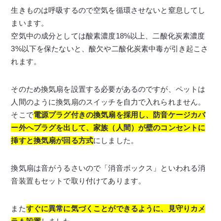
生きものは呼吸するので空気を循環させないと窒息してし
まいます。
空気中の成分としては酸素濃度18%以上、二酸化炭素濃度
3%以下を保たないと、酸欠や二酸化炭素中毒が引き起こさ
れます。
そのため換気扇を設置する必要があるのですが、ペットは
人間のように換気扇のスイッチを自力で入れられません。
そこで
電源プラグ付きの換気扇を採用し、防音ケージカバ
ー外へプラグを出して、家族（人間）が壁のコンセントに
挿すと換気扇が回る方式
にしました。
換気扇は音がうるさいので「消音ボックス」といわれる消
音装置もセットで取り付けてあります。
また
すぐに異常に気づくことができるように、見守りカメ