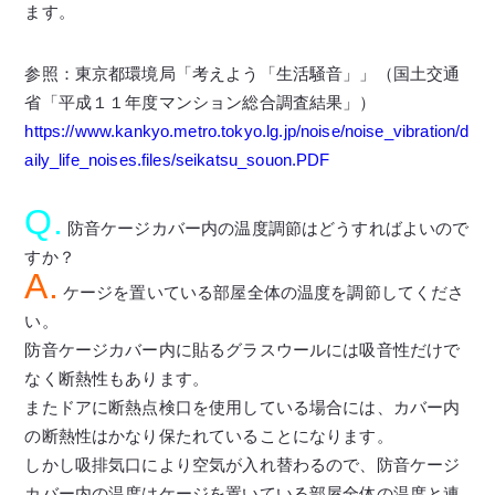
ます。
参照：東京都環境局「考えよう「生活騒音」」（国土交通
省「平成１１年度マンション総合調査結果」）
https://www.kankyo.metro.tokyo.lg.jp/noise/noise_vibration/d
aily_life_noises.files/seikatsu_souon.PDF
Q.
防音ケージカバー内の温度調節はどうすればよいので
すか？
A.
ケージを置いている部屋全体の温度を調節してくださ
い。
防音ケージカバー内に貼るグラスウールには吸音性だけで
なく断熱性もあります。
またドアに断熱点検口を使用している場合には、カバー内
の断熱性はかなり保たれていることになります。
しかし吸排気口により空気が入れ替わるので、防音ケージ
カバー内の温度はケージを置いている部屋全体の温度と連