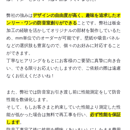
弊社の強みは
デザインの自由度が高く、趣味を追求したオ
ンリー・ワンの防音室創りができる
ことです。弊社は板金
加工の経験を活かしてオリジナルの部材を製作しているた
め、mm単位でのオーダーが可能です。壁紙や吸音パネル
などの選択肢も豊富なので、個々のお好みに対応すること
ができます。
丁寧なヒアリングをもとにお客様のご要望に真摯に向き合
い、できる限りお応えいたしますので、ご依頼の際は遠慮
なくお伝えくださいね！
また、弊社では防音室お引き渡し前に性能測定をして防音
性能を数値化します。
そして、もしお客さまと約束していた性能より測定した性
能が低かった場合は無料で再工事を行い、
必ず性能を保証
します
。
防音工事完了後に性能を曖昧（あいまい）にしたまま費用