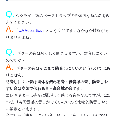
Q.
ウクライナ製のベーストラップの具体的な商品名を教
えてください。
A.
「
UA Acoustics
」という商品です。なかなか情報があ
りませんよね。
Q.
ギターの音は騒がしく聞こえますが、防音しにくい
のですか？
A.
ギターの音は
そこまで防音しにくいというわけではあ
りません。
防音しにくい音は固体を伝わる音・低音域の音、防音しや
すい音は空気で伝わる音・高音域の音
です。
エレキギターは確かに騒がしく感じる音色なんですが、125
Hzよりも高音域の音しかでていないので比較的防音しやす
い楽器といえます。
必ずしも「防音しにくい音＝騒がしい音」というわけでは