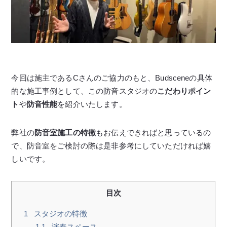
今回は施主であるCさんのご協力のもと、Budsceneの具体
的な施工事例として、この防音スタジオの
こだわりポイン
ト
や
防音性能
を紹介いたします。
弊社の
防音室施工の特徴
もお伝えできればと思っているの
で、防音室をご検討の際は是非参考にしていただければ嬉
しいです。
目次
1
スタジオの特徴
1.1
演奏スペース