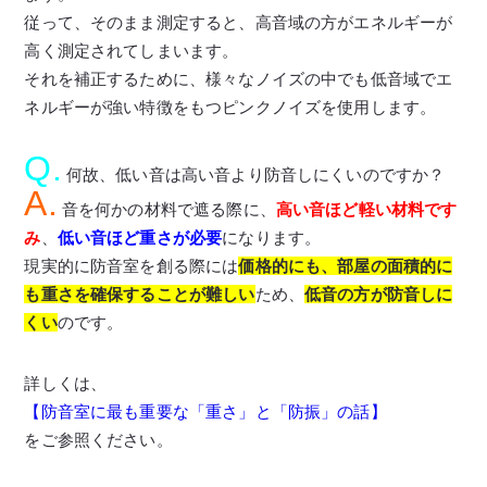
従って、そのまま測定すると、高音域の方がエネルギーが
高く測定されてしまいます。
それを補正するために、様々なノイズの中でも低音域でエ
ネルギーが強い特徴をもつピンクノイズを使用します。
Q.
何故、低い音は高い音より防音しにくいのですか？
A.
音を何かの材料で遮る際に、
高い音ほど軽い材料です
み
、
低い音ほど重さが必要
になります。
現実的に防音室を創る際には
価格的にも、部屋の面積的に
も重さを確保することが難しい
ため、
低音の方が防音しに
くい
のです。
詳しくは、
【防音室に最も重要な「重さ」と「防振」の話】
をご参照ください。