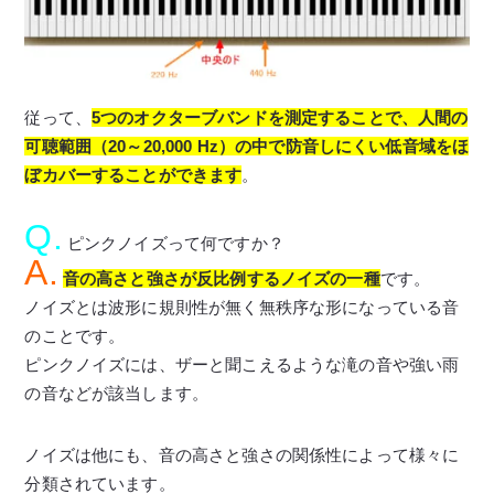
従って、
5つのオクターブバンドを測定することで、人間の
可聴範囲（20～20,000 Hz）の中で防音しにくい低音域をほ
ぼカバーすることができます
。
Q.
ピンクノイズって何ですか？
A.
音の高さと強さが反比例するノイズの一種
です。
ノイズとは波形に規則性が無く無秩序な形になっている音
のことです。
ピンクノイズには、ザーと聞こえるような滝の音や強い雨
の音などが該当します。
ノイズは他にも、音の高さと強さの関係性によって様々に
分類されています。