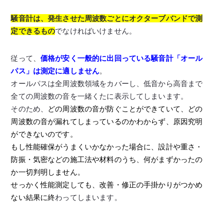
騒音計は、発生させた周波数ごとにオクターブバンドで測
定できるもの
でなければいけません。
従って、
価格が安く一般的に出回っている騒音計「オール
パス」は測定に適しません
。
オールパスは全周波数領域をカバーし、低音から高音まで
全ての周波数の音を一緒くたに表示してしまいます。
そのため、
どの周波数の音が防ぐことができていて、どの
周波数の音が漏れてしまっているのかわからず、原因究明
ができないのです。
もし性能確保がうまくいかなかった場合に、設計や重さ・
防振・気密などの施工法や材料のうち、何がまずかったの
か一切判明しません。
せっかく性能測定しても、改善・修正の手掛かりがつかめ
ない結果に終
わってしまいます。