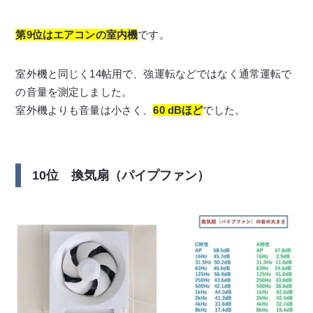
第9位はエアコンの室内機
です。
室外機と同じく14帖用で、強運転などではなく通常運転で
の音量を測定しました。
室外機よりも音量は小さく、
60 dBほど
でした。
10位 換気扇（パイプファン）