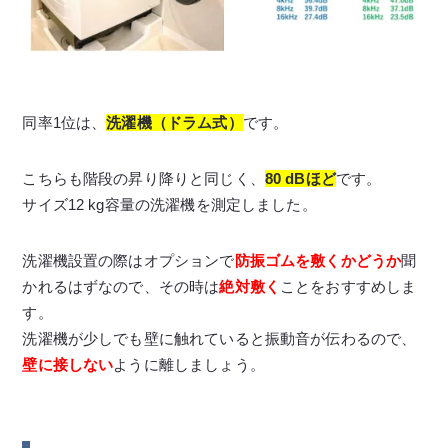
同率1位は、
洗濯機（ドラム式）
です。
こちらも階段の昇り降りと同じく、
80 dBほど
です。
サイズ12 kg容量の洗濯機を測定しました。
洗濯機設置の際はオプションで
防振ゴムを敷く
かどうか
聞
かれるはずなので、その時は
絶対敷く
ことをおすすめしま
す。
洗濯機が少しでも壁に触れていると振動音が伝わるので、
壁に接しない
ように離しましょう。