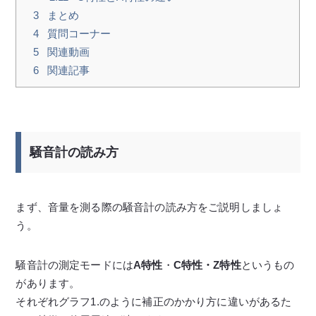
3
まとめ
4
質問コーナー
5
関連動画
6
関連記事
騒音計の読み方
まず、音量を測る際の騒音計の読み方をご説明しましょ
う。
騒音計の測定モードには
A特性
・
C特性・Z特性
というもの
があります。
それぞれグラフ1.のように補正のかかり方に違いがあるた