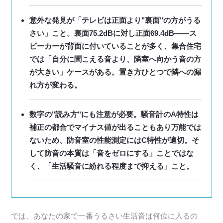
意外な発見が「テレビは正面より"裏面"の方がうる
さい」こと。裏面75.2dBに対し正面69.4dB——ス
ピーカーが背面に付いていることが多く、集合住宅
では「自分に聞こえる音より、隣室へ向かう音の方
が大きい」ケースがある。置き方ひとつで隣への漏
れ方が変わる。
数字の"読み方"にも注意が必要。騒音計のA特性は
補正の都合でマイナス値が出ることもあり万能では
ないため、防音室の性能測定にはC特性が適切。そ
して防音の本質は「音をゼロにする」ことではな
く、「生活騒音に紛れる程度まで抑える」こと。
では、あなたの家で一番うるさい生活音は何位に入るの