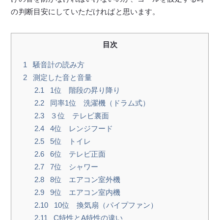
の判断目安にしていただければと思います。
目次
1
騒音計の読み方
2
測定した音と音量
2.1
1位 階段の昇り降り
2.2
同率1位 洗濯機（ドラム式）
2.3
３位 テレビ裏面
2.4
4位 レンジフード
2.5
5位 トイレ
2.6
6位 テレビ正面
2.7
7位 シャワー
2.8
8位 エアコン室外機
2.9
9位 エアコン室内機
2.10
10位 換気扇（パイプファン）
2.11
C特性とA特性の違い