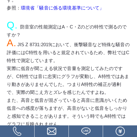
参照：
環境省「騒音に係る環境基準について」
Q.
防音室の性能測定はA・C・Zのどの特性で測るので
すか？
A.
JIS Z 8731:2019において、衝撃騒音など特殊な騒音の
評価にはC特性を用いると規定されているため、弊社ではC
特性で測定しています。
実際に低音が聞こえる状況で音量を測定してみたのです
が、C特性では音に忠実にグラフが変動し、A特性ではあま
り動きがありませんでした。つまりA特性の補正が過剰
で、実際の聞こえ方とズレを感じたんですよね。
また、高音と低音が混ざっていると高音に意識がいくため
低音への感度が落ちますが、高音がないと低音をしっかり
と感知できることがあります。そういう時でもA特性では
グラフに反映されません。
A特性では補正が激しい低音域になると、場合によっては0