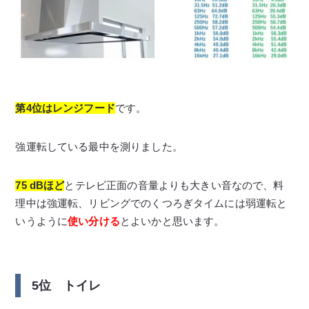
第4位はレンジフード
です。
強運転している最中を測りました。
75 dBほど
とテレビ正面の音量よりも大きい音なので、料
理中は強運転、リビングでのくつろぎタイムには弱運転と
いうように
使い分ける
とよいかと思います。
5位 トイレ