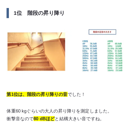
1位 階段の昇り降り
第1位は、階段の昇り降りの音
でした！
体重60 kgぐらいの大人の昇り降りを測定しました。
衝撃音なので
80 dBほど
と結構大きい音ですね。