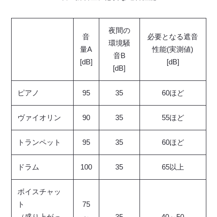
夜間の
音
必要となる遮音
環境騒
量A
性能(実測値)
音B
[dB]
[dB]
[dB]
ピアノ
95
35
60ほど
ヴァイオリン
90
35
55ほど
トランペット
95
35
60ほど
ドラム
100
35
65以上
ボイスチャッ
ト
75
（盛り上がっ
～
35
40～50