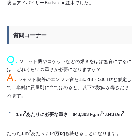
防音アドバイザーBudscene並木でした。
質問コーナー
Q.
ジェット機やロケットなどの爆音をほぼ無音にするに
は、どれくらいの重さが必要になりますか？
A.
ジャット機等のエンジン音を130 dB・500 Hzと仮定し
て、単純に質量則に当てはめると、以下の数値が導きださ
れます。
2
2
2
1 m
あたりに必要な重さ＝843,393 kg/m
≒843 t/m
2
たった1 m
あたりに84万kgも載せることになります。