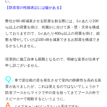
い。
【防音室の性能表記には嘘がある】
弊社が80 dB減衰させる部屋を創る際には、1㎡あたり200
㎏以上の荷重を掛け、何層かに分けて床・壁・天井を構成
しておりますので、1㎡あたり400㎏以上の荷重を掛け、総
数を増やしていけば100 dBを減衰できるお部屋を構成でき
るかもしれません。
現実的に施工自体も困難となるので、明確な返答が出来ず
申し訳ございません。
Q.
車で逆位相の音を発生させて室内の静粛性を高める装
置がありましたが、これは使えるのではないでしょうか？
防音ブースからマイクで中の音を拾ってきてブースの外で
スピーカーで相殺するというように。
A.
ノイズキャンセリングという手法ですね。