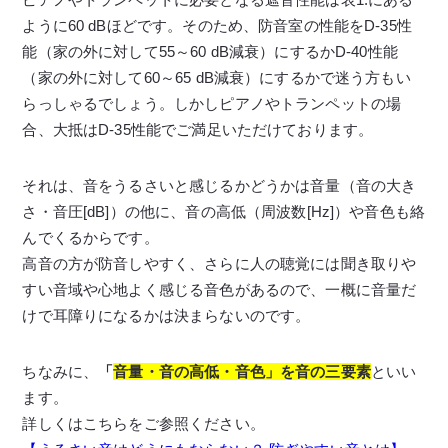
ように60 dBほどです。そのため、防音室の性能をD-35性
能（家の外に対して55～60 dB減衰）にするかD-40性能
（家の外に対して60～65 dB減衰）にするかで迷う方もい
らっしゃるでしょう。しかしピアノやトランペットの場
合、大抵はD-35性能でご満足いただけております。
それは、音をうるさいと感じるかどうかは音量（音の大き
さ・音圧[dB]）の他に、音の高低（周波数[Hz]）や音色も絡
んでくるからです。
高音の方が防音しやすく、さらに人の聴覚には聞き取りや
すい音域や心地よく感じる音色があるので、一概に音量だ
けで耳障りになるかは決まらないのです。
ちなみに、
「
音量・音の高低・音色」を音の三要素
といい
ます。
詳しくはこちらをご参照ください。