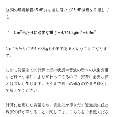
昼間の環境騒音45 dB分を差し引いて85 dB減衰を目指して
も
2
2
2
1 m
当たりに必要な重さ＝4,743 kg/m
≒5 t/m
2
1 m
あたりに約4,700kgも必要であるということになりま
す。
しかし質量則での計算は壁の状態や音波の壁への入射角度
など様々な条件により変わってくるので、実際に必要な値
とはズレが生じます。あくまで机上の値なので参考値とし
て捉えてください。
計算に使用した質量則や、質量則が導きだす透過損失値と
現実の値が異なることに関しては、こちらをご参照くださ