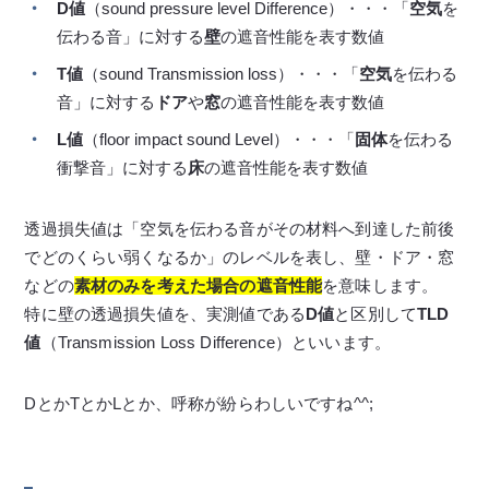
D値
（sound pressure level Difference）・・・「
空気
を
伝わる音」に対する
壁
の遮音性能を表す数値
T値
（sound Transmission loss）・・・「
空気
を伝わる
音」に対する
ドア
や
窓
の遮音性能を表す数値
L値
（floor impact sound Level）・・・「
固体
を伝わる
衝撃音」に対する
床
の遮音性能を表す数値
透過損失値は「空気を伝わる音がその材料へ到達した前後
でどのくらい弱くなるか」のレベルを表し、壁・ドア・窓
などの
素材のみを考えた場合の遮音性能
を意味します。
特に壁の透過損失値を、実測値である
D値
と区別して
TLD
値
（Transmission Loss Difference）といいます。
DとかTとかLとか、呼称が紛らわしいですね^^;