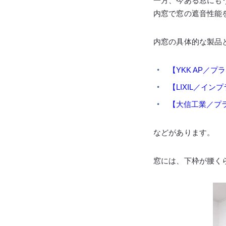
一方、今ある窓にも
内窓で窓の遮音性能
内窓の具体的な製品
【YKK AP／プ
【LIXIL／イン
【大信工業／プ
などがあります。
窓には、下枠が腰く