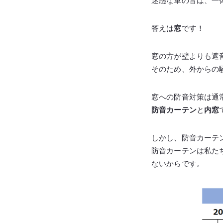
迷惑な車の音は、一
答えは
窓
です！
窓の方が壁よりも遮
そのため、外からの
窓への防音対策は通
防音カーテン
と
内窓
しかし、防音カーテ
防音カーテンは私た
ないからです。