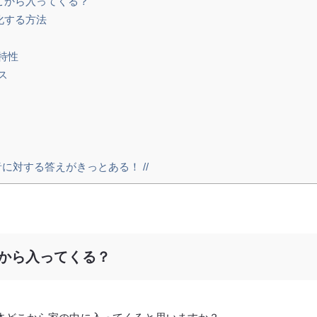
こから入ってくる？
化する方法
特性
ス
音に対する答えがきっとある！ //
から入ってくる？