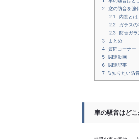
1
車の騒音はど
2
窓の防音を強
2.1
内窓とは
2.2
ガラスの
2.3
防音ガラ
3
まとめ
4
質問コーナー
5
関連動画
6
関連記事
7
\\ 知りたい防
車の騒音はどこ