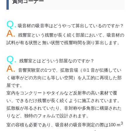
質問コーナー
Q.
吸音材の吸音率はどうやって算出しているのですか？
A.
残響室という残響が長く続く部屋において、吸音材の
試料が有る状態と無い状態で残響時間を測り算出します。
Q.
残響室とはどういう部屋なのですか？
A.
音響実験室の1つで、拡散音場（※1 音が伝播してい
く確率がどの方向にも等しい空間）を人工的に再現した部
屋です。
室内をコンクリートやタイルなど反射率の高い素材で覆
い、できるだけ残響が長く続くように施工されています。
拡散板が吊るされていたり、非対称や多角形に構築された
りなど、独特のフォルムで設計されます。
3
室の容積も必要であり、吸音材の吸音率測定の際は100 m