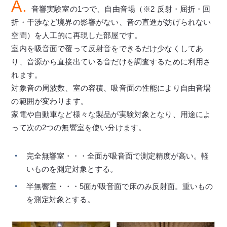
A.
音響実験室の1つで、自由音場（※2 反射・屈折・回
折・干渉など境界の影響がない、音の直進が妨げられない
空間）を人工的に再現した部屋です。
室内を吸音面で覆って反射音をできるだけ少なくしてあ
り、音源から直接出ている音だけを調査するために利用さ
れます。
対象音の周波数、室の容積、吸音面の性能により自由音場
の範囲が変わります。
家電や自動車など様々な製品が実験対象となり、用途によ
って次の2つの無響室を使い分けます。
完全無響室・・・全面が吸音面で測定精度が高い。軽
いものを測定対象とする。
半無響室・・・5面が吸音面で床のみ反射面。重いもの
を測定対象とする。