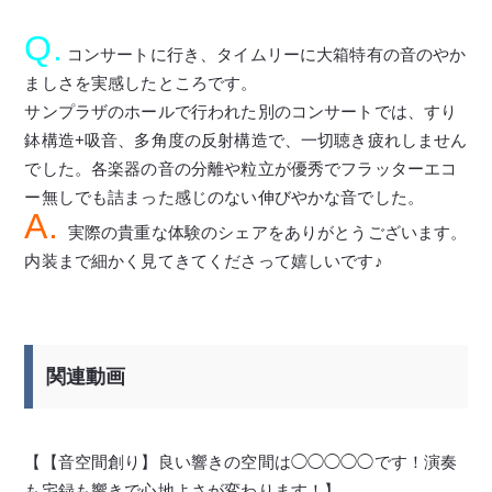
Q.
コンサートに行き、タイムリーに大箱特有の音のやか
ましさを実感したところです。
サンプラザのホールで行われた別のコンサートでは、すり
鉢構造+吸音、多角度の反射構造で、一切聴き疲れしません
でした。各楽器の音の分離や粒立が優秀でフラッターエコ
ー無しでも詰まった感じのない伸びやかな音でした。
A.
実際の貴重な体験のシェアをありがとうございます。
内装まで細かく見てきてくださって嬉しいです♪
関連動画
【【音空間創り】良い響きの空間は◯◯◯◯◯です！演奏
も宅録も響きで心地よさが変わります！】