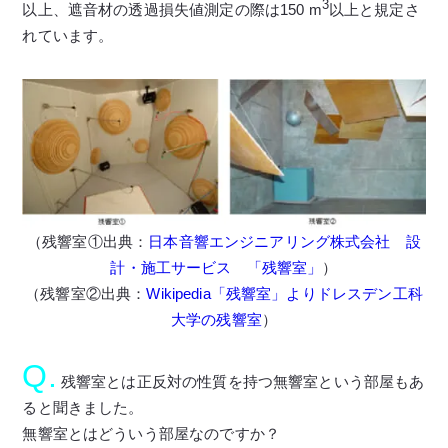
3
以上、遮音材の透過損失値測定の際は150 m
以上と規定さ
れています。
（残響室①出典：
日本音響エンジニアリング株式会社 設
計・施工サービス 「残響室」
）
（残響室②出典：
Wikipedia「残響室」よりドレスデン工科
大学の残響室
）
Q.
残響室とは正反対の性質を持つ無響室という部屋もあ
ると聞きました。
無響室とはどういう部屋なのですか？