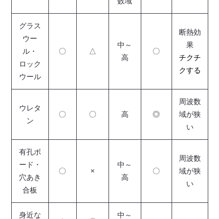
数域
グラス
断熱効
ウー
中～
果
ル・
〇
△
〇
高
チクチ
ロック
クする
ウール
周波数
ウレタ
〇
〇
高
◎
域が狭
ン
い
有孔ボ
周波数
ード・
中～
〇
×
〇
域が狭
穴あき
高
い
合板
身近な
中～