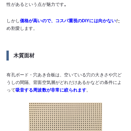
性があるという点が魅力です
。
しかし
価格が高い
ので、コスパ重視のDIYには向かない
た
め割愛します。
木質面材
有孔ボード・穴あき合板は、空いている穴の大きさや穴ど
うしの間隔、背面空気層がどれだけあるかなどの条件によ
って
吸音する周波数が非常に絞られます
。