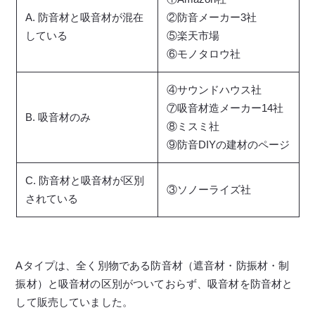
A. 防音材と吸音材が混在
②防音メーカー3社
している
⑤楽天市場
⑥モノタロウ社
④サウンドハウス社
⑦吸音材造メーカー14社
B. 吸音材のみ
⑧ミスミ社
⑨防音DIYの建材のページ
C. 防音材と吸音材が区別
③ソノーライズ社
されている
Aタイプは、全く別物である防音材（遮音材・防振材・制
振材）と吸音材の区別がついておらず、吸音材を防音材と
して販売していました。