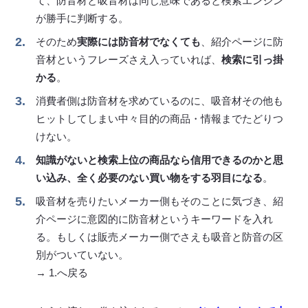
て、防音材と吸音材は同じ意味であると検索エンジン
が勝手に判断する。
そのため
実際には防音材でなくても
、紹介ページに防
音材というフレーズさえ入っていれば、
検索に引っ掛
かる
。
消費者側は防音材を求めているのに、吸音材その他も
ヒットしてしまい中々目的の商品・情報までたどりつ
けない。
知識がないと検索上位の商品なら信用できるのかと思
い込み、全く必要のない買い物をする羽目になる
。
吸音材を売りたいメーカー側もそのことに気づき、紹
介ページに意図的に防音材というキーワードを入れ
る。もしくは販売メーカー側でさえも吸音と防音の区
別がついていない。
→ 1.へ戻る