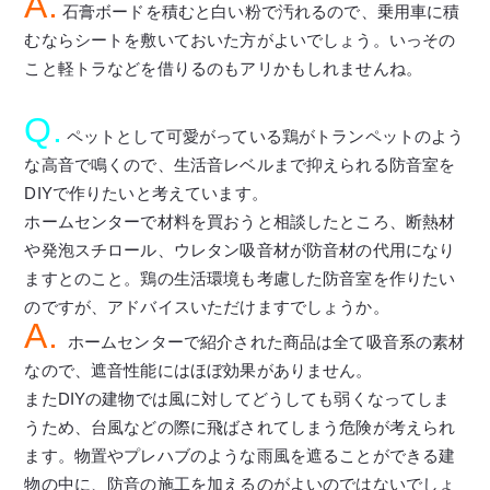
A.
石膏ボードを積むと白い粉で汚れるので、乗用車に積
むならシートを敷いておいた方がよいでしょう。いっその
こと軽トラなどを借りるのもアリかもしれませんね。
Q.
ペットとして可愛がっている鶏がトランペットのよう
な高音で鳴くので、生活音レベルまで抑えられる防音室を
DIYで作りたいと考えています。
ホームセンターで材料を買おうと相談したところ、断熱材
や発泡スチロール、ウレタン吸音材が防音材の代用になり
ますとのこと。鶏の生活環境も考慮した防音室を作りたい
のですが、アドバイスいただけますでしょうか。
A.
ホームセンターで紹介された商品は全て吸音系の素材
なので、遮音性能にはほぼ効果がありません。
またDIYの建物では風に対してどうしても弱くなってしま
うため、台風などの際に飛ばされてしまう危険が考えられ
ます。物置やプレハブのような雨風を遮ることができる建
物の中に、防音の施工を加えるのがよいのではないでしょ