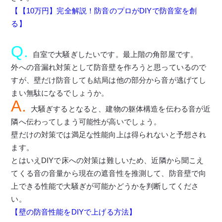
【【10万円】完全解説！防音のプロがDIYで防音室を創
る】
Q.
自室で大騒ぎしたいです。最上階の角部屋です。
外への音漏れ対策として防音壁を作ろうと思っているので
すが、壁だけ防音しても結局は他の部分から音が逃げてし
まい無駄になるでしょうか。
A.
大騒ぎするとなると、建物の躯体構造を伝わる音が近
隣へ伝わってしまう可能性が高いでしょう。
壁だけの対策では満足な性能向上は得られないと予想され
ます。
とはいえDIYで床への対策は難しいため、近隣から聞こえ
てくる音の音量から現在の遮音性を推測して、防音壁で向
上できる性能で大騒ぎが可能かどうかを判断してくださ
い。
【壁の防音性能をDIYで上げる方法】