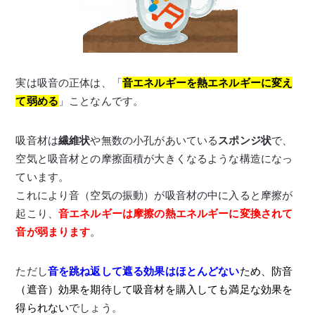
実は吸音の正体は、「
音エネルギーを熱エネルギーに変え
て弱める
」ことなんです。
吸音材は
繊維状
や無数の小孔があいている
スポンジ状
で、
空気と吸音材との摩擦面積が大きくなるような構造になっ
ています。
これにより音（空気の振動）が吸音材の中に入ると摩擦が
起こり、
音エネルギーは摩擦の熱エネルギーに変換されて
音が弱まります
。
ただし
音を跳ね返して遮る効果はほとんど
ない
ため、防音
（遮音）効果を期待して吸音材を購入しても満足な効果を
得られない
でしょう。