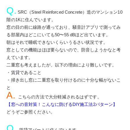
Q.
SRC（Steel Reinforced Concrete）造のマンション10
階の1Kに住んでいます。
窓の目の前に線路が通っており、騒音計アプリで測ってみ
る部屋内はどこにいても50〜55 dBほど出ています。
朝はそれで睡眠できないくらいうるさい状況です。
窓としての機能はほぼ要らないので、防音しようかなと考
えています。
二重窓も考えましたが、以下の理由により難しいです。
・賃貸であること
・掃き出し窓に二重窓を取り付けるのに十分な幅がないこ
と
A.
こちらの方法で大分軽減されるはずです。
【窓への音対策！こんなに防げるDIY施工法2パターン】
どうぞご参照ください。
Q.
賃貸アパートに住んでいます。