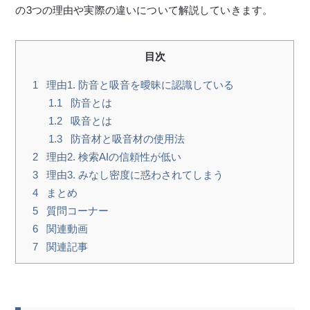
の3つの理由や実際の違いについて解説していきます。
目次
1
理由1. 防音と吸音を曖昧に認識している
1.1
防音とは
1.2
吸音とは
1.3
防音材と吸音材の使用法
2
理由2. 検索AIの信頼性が低い
3
理由3. みなし密度に惑わされてしまう
4
まとめ
5
質問コーナー
6
関連動画
7
関連記事