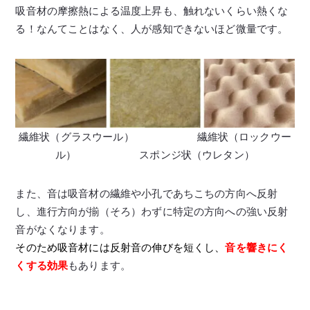
吸音材の摩擦熱による温度上昇も、触れないくらい熱くな
る！なんてことはなく、人が感知できないほど微量です。
繊維状（グラスウール） 繊維状（ロックウー
ル） スポンジ状（ウレタン）
また、音は吸音材の繊維や小孔であちこちの方向へ反射
し、進行方向が揃（そろ）わずに特定の方向への強い反射
音がなくなります。
そのため吸音材には反射音の伸びを短くし、
音を響きにく
くする効果
もあります。