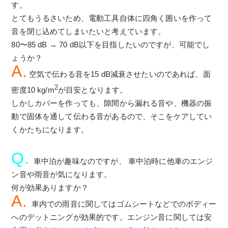
す。
とてもうるさいため、電動工具自体に四角く囲いを作って
音を閉じ込めてしまいたいと考えています。
80〜85 dB → 70 dB以下を目指したいのですが、可能でし
ょうか？
A.
空気で伝わる音を15 dB減衰させたいのであれば、面
2
密度10 kg/m
が目安となります。
しかしカバーを作っても、隙間から漏れる音や、機器の振
動で固体を通して伝わる音があるので、そこをケアしてい
くかたちになります。
Q.
車中泊が趣味なのですが、 車中泊時に他車のエンジ
ン音や雨音が気になります。
何が効果ありますか？
A.
車内での雨音に関してはゴムシートなどでのボディー
へのデットニングが効果的です。エンジン音に関しては安