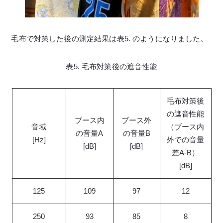
毛布で対策した後の測定結果は表5. のようになりました。
表5. 毛布対策後の遮音性能
毛布対策後
の遮音性能
ブース内
ブース外
音域
（ブース内
の音量A
の音量B
[Hz]
外での音量
[dB]
[dB]
差A-B）
[dB]
125
109
97
12
250
93
85
8