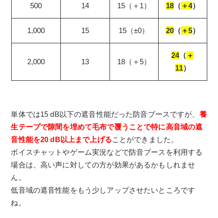
500
14
15（＋1）
18
（
＋4
）
1,000
15
15（±0）
20
（
＋5
）
24
（
＋
2,000
13
18（＋5）
11
）
単体では15 dB以下の遮音性能だった防音ブースですが、
養
生テープで隙間を埋めて毛布で覆うことで特に高音域の遮
音性能を20 dB以上まで上げる
ことができました。
ボイスチャットやゲーム実況などで防音ブースを利用する
場合は、高い声に対しての方が効果があるかもしれませ
ん。
低音域の遮音性能をもう少しアップさせたいところです
ね。