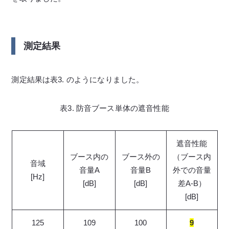
測定結果
測定結果は表3. のようになりました。
表3. 防音ブース単体の遮音性能
遮音性能
ブース内の
ブース外の
（ブース内
音域
音量A
音量B
外での音量
[Hz]
[dB]
[dB]
差A-B）
[dB]
125
109
100
9