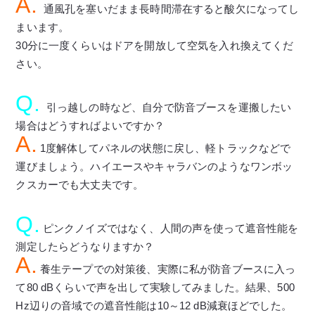
A.
通風孔を塞いだまま長時間滞在すると酸欠になってし
まいます。
30分に一度くらいはドアを開放して空気を入れ換えてくだ
さい。
Q.
引っ越しの時など、自分で防音ブースを運搬したい
場合はどうすればよいですか？
A.
1度解体してパネルの状態に戻し、軽トラックなどで
運びましょう。ハイエースやキャラバンのようなワンボッ
クスカーでも大丈夫です。
Q.
ピンクノイズではなく、人間の声を使って遮音性能を
測定したらどうなりますか？
A.
養生テープでの対策後、実際に私が防音ブースに入っ
て80 dBくらいで声を出して実験してみました。結果、500
Hz辺りの音域での遮音性能は10～12 dB減衰ほどでした。