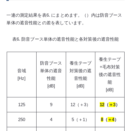
一連の測定結果を表6. にまとめます。（）内は防音ブース
単体の遮音性能との差を表しています。
表6. 防音ブース単体の遮音性能と各対策後の遮音性能
養生テープ
防音ブース
養生テープ
+毛布対策
音域
単体の遮音
対策後の遮
後の遮音性
[Hz]
性能
音性能
能
[dB]
[dB]
[dB]
125
9
12（＋3）
12
（
＋3
）
250
4
5（＋1）
8
（
＋4
）