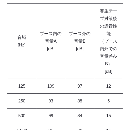
養生テー
プ対策後
の遮音性
ブース内の
ブース外の
能
音域
音量A
音量B
（ブース
[Hz]
[dB]
[dB]
内外での
音量差A-
B）
[dB]
125
109
97
12
250
93
88
5
500
99
84
15