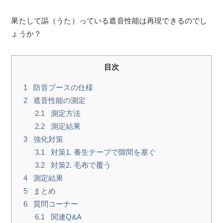
果たして謳（うた）っている遮音性能は再現できるのでし
ょうか？
目次
1
防音ブースの仕様
2
遮音性能の測定
2.1
測定方法
2.2
測定結果
3
強化対策
3.1
対策1. 養生テープで隙間を塞ぐ
3.2
対策2. 毛布で覆う
4
測定結果
5
まとめ
6
質問コーナー
6.1
関連Q&A