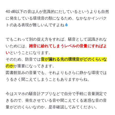
40 dB以下の音は人が意識的にだしているというよりも自然
に発生している環境音の類になるため、なかなかインパク
トのある表現が難しいんですよね
でもこれって別の捉え方をすれば、騒音として認識されな
いためには、
雑音に紛れてしまうレベルの音量にすればよ
い
ということになります。
そのため、防音では
音が漏れる先の環境音がどのくらいな
のか
が重要になってきます。
図書館並みの音量でも、それよりもさらに静かな環境では
うるさく聞こえてしまうこともありますからね。
今はスマホの騒音計アプリなどで自分で手軽に音量測定で
きるので、発生させている音や聞こえてくる迷惑な音の音
量がどのくらいなのか、是非確認してみてください。