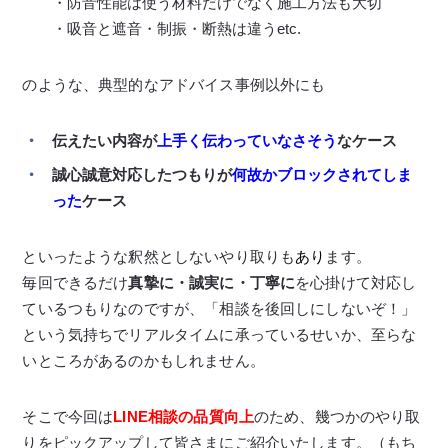
・防音性能は使う材料だけでなく施工方法も大切
・吸音と遮音・制振・断熱は違うetc.
のような、典型的なアドバイス事例以外にも
伝えたい内容が
上手く伝わっていなさそう
なケース
誠心誠意対応したつもりが
何故かブロックされてしま
った
ケース
といったような釈然としないやり取りも
あり
ます。
毎回できるだけ
真摯に・誠実に・丁寧に
を心掛けて対応し
ているつもりなのですが、「相談を後回しにしないぞ！」
という気持ちでリアルタイムに承っているせいか、至らな
いところがあるのかもしれません。
そこで今回は
LINE相談の品質向上
のため、幾つかのやり取
りをピックアップして皆さまにご紹介いたします。（もち