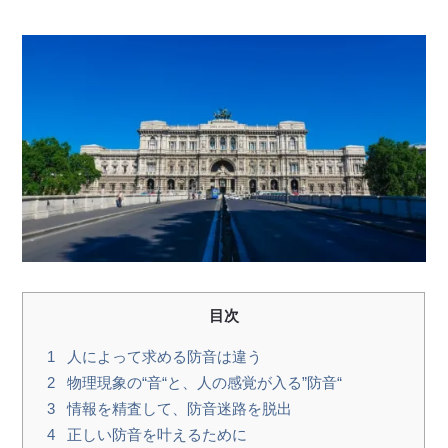
目次
1
人によって求める防音は違う
2
物理現象の“音“と、人の感覚が入る”防音“
3
情報を精査して、防音迷路を脱出
4
正しい防音を叶えるために