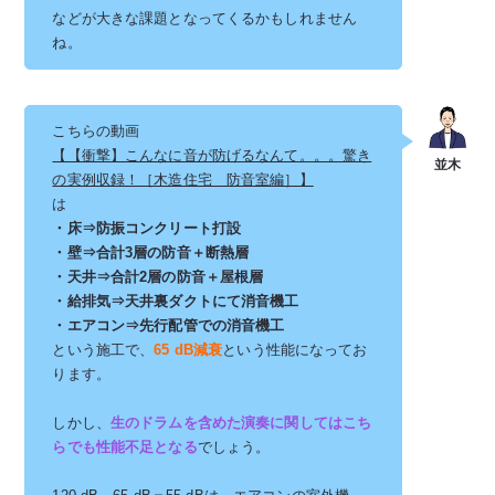
などが大きな課題となってくるかもしれません
ね。
こちらの動画
【【衝撃】こんなに音が防げるなんて。。。驚き
の実例収録！［木造住宅 防音室編］】
は
・床⇒防振コンクリート打設
・壁⇒合計3層の防音＋断熱層
・天井⇒合計2層の防音＋屋根層
・給排気⇒天井裏ダクトにて消音機工
・エアコン⇒先行配管での消音機工
という施工で、
65 dB減衰
という性能になってお
ります。
しかし、
生のドラムを含めた演奏に関してはこち
らでも性能不足となる
でしょう。