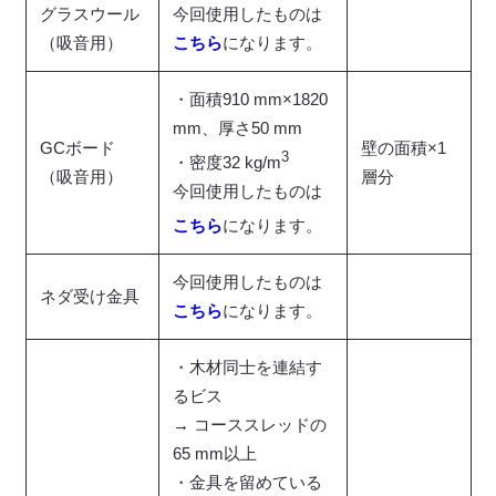
グラスウール
今回使用したものは
（吸音用）
こちら
になります。
・面積910 mm×1820
mm、厚さ50 mm
GCボード
壁の面積×1
3
・密度32 kg/m
（吸音用）
層分
今回使用したものは
こちら
になります。
今回使用したものは
ネダ受け金具
こちら
になります。
・木材同士を連結す
るビス
→ コーススレッドの
65 mm以上
・金具を留めている