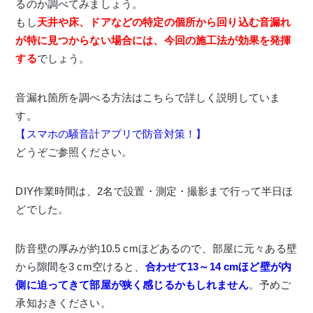
るのか調べてみましょう。
もし
天井や床、ドアなどの特定の個所から回り込む音漏れ
が特に見つからない場合には、今回の施工法が効果を発揮
する
でしょう。
音漏れ箇所を調べる方法はこちらで詳しく説明していま
す。
【スマホの騒音計アプリで防音対策！】
どうぞご参照ください。
DIY作業時間は、2名で設置・測定・撮影まで行って半日ほ
どでした。
防音壁の厚みが約10.5 cmほどあるので、部屋に元々ある壁
から隙間を3 cm空けると、
合わせて
1
3～14 cmほど壁が内
側に迫ってきて部屋が狭く感じるかもしれません
。予めご
承知おきください。