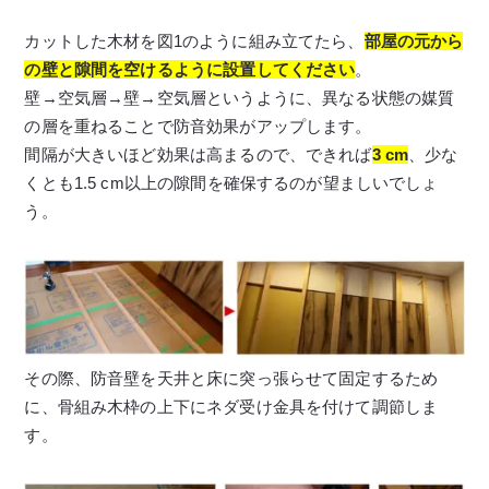
カットした木材を図1のように組み立てたら、
部屋の元から
の壁と隙間を空けるように設置
してください
。
壁→空気層→壁→空気層というように、異なる状態の媒質
の層を重ねることで防音効果がアップします。
間隔が大きいほど効果は高まるので、できれば
3 cm
、少な
くとも1.5 cm以上の隙間を確保するのが望ましいでしょ
う。
その際、防音壁を天井と床に突っ張らせて固定するため
に、骨組み木枠の上下にネダ受け金具を付けて調節しま
す。