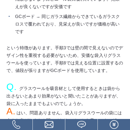
えが良くないですが安価です
GCボード → 同じガラス繊維からできているガラスク
ロスで覆われており、見栄えが良いですが価格が高い
です
という特徴があります。手順3では壁の間で見えないのでデ
ザイン性を重視する必要がないため、安価な袋入りグラス
ウールを使っています。手順8では見える位置に設置するの
で、値段が張りますがGCボードを使用しています。
Q.
グラスウールを吸音材として使用するときは袋から
出さないとあまり効果がないと聞いたことがありますが、
袋に入ったままでもよいのでしょうか。
A.
はい、問題ありません。袋入りグラスウールの袋には
小さな穴がたくさん開いており、そこから音のエネルギー
が振動として袋の中にも伝わります。そのため、中のグラ