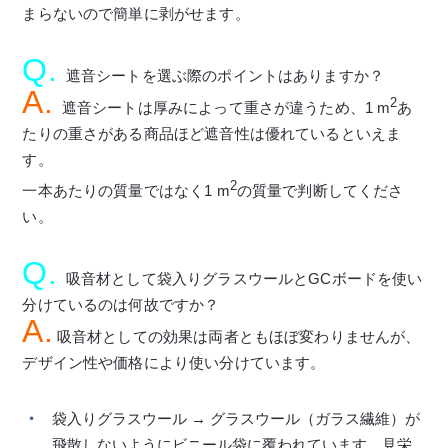
まらないので簡単に剥がせます。
Q.
遮音シートを選ぶ際のポイントはありますか？
A.
2
遮音シートは厚みによって重さが違うため、1 m
あ
たりの重さがある商品ほど遮音性は優れているといえま
す。
2
一本あたりの質量ではなく1 m
の質量で判断してくださ
い。
Q.
吸音材として袋入りグラスウールとGCボードを使い
分けているのは何故ですか？
A.
吸音材としての効果は両者ともほぼ変わりませんが、
デザイン性や価格により使い分けています。
袋入りグラスウール → グラスウール（ガラス繊維）が
飛散しないようにビニール袋に覆われています。見栄