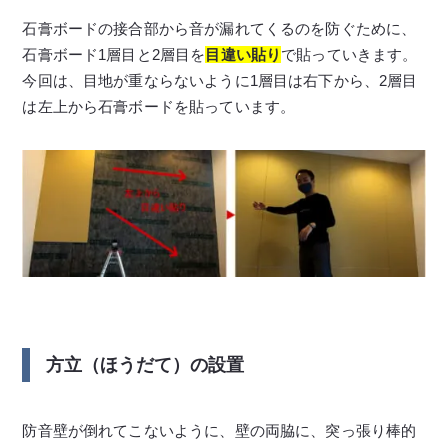
石膏ボードの接合部から音が漏れてくるのを防ぐために、
石膏ボード1層目と2層目を
目違い貼り
で貼っていきます。
今回は、目地が重ならないように1層目は右下から、2層目
は左上から石膏ボードを貼っています。
方立（ほうだて）の設置
防音壁が倒れてこないように、壁の両脇に、突っ張り棒的