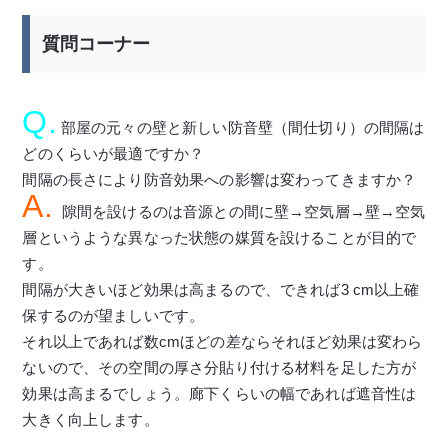
質問コーナー
Q.
部屋の元々の壁と新しい防音壁（間仕切り）の間隔は
どのくらいが最適ですか？
間隔の長さにより防音効果への影響は変わってきますか？
A.
隙間を設けるのは音源との間に壁→空気層→壁→空気
層というような異なった状態の媒質を設けることが目的で
す。
間隔が大きいほど効果は高まるので、できれば3 cm以上確
保するのが望ましいです。
それ以上であれば数cmほどの差ならそれほど効果は変わら
ないので、その空間の厚さ分貼り付ける材料を足した方が
効果は高まるでしょう。廊下くらいの幅であれば遮音性は
大きく向上します。