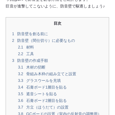
巨音が進撃してこないように、防音壁で駆逐しましょう♪
目次
1
防音壁を創る前に
2
防音壁（間仕切り）に必要なもの
2.1
材料
2.2
工具
3
防音壁の作成手順
3.1
木材の切断
3.2
骨組み木枠の組み立てと設置
3.3
グラスウールを充填
3.4
石膏ボード1層目を貼る
3.5
遮音シートを貼る
3.6
石膏ボード2層目を貼る
3.7
方立（ほうだて）の設置
3.8
GCボードの設置（室内の反射音の調整用）