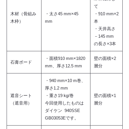
て
木材（骨組み
・太さ45 mm×45
・910 mm×2
木枠）
mm
本
・天井高さ
－145 mm
の長さ×3本
・面積910 mm×1820
壁の面積×2
石膏ボード
mm、厚さ12.5 mm
層分
・940 mm×10 m巻、
厚さ1.2 mm
遮音シート
・重さ19 kg/巻
壁の面積×1
（遮音用）
今回使用したものは
層分
ダイケン 940SSE
GB03053Eです。