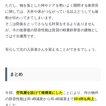
ただし、物を落とした時やドアを勢いよく開閉する衝突音
に関しては、天井や床がつながっている以上どうしても振
動が伝わってきてしまいます。
そこは防振をとってさらなる対策をするよりありません
が、今の改善後の防音性能は賃貸の軽量鉄骨造の建物とし
ては十分優秀です。
安心して次の入居者さんを迎えることができるでしょう。
まとめ
今回、
空気層を設けて複構造
にした
ことにより、件の物件
の防音性能は35 dB減衰から45 dB減衰まで
10 dBも向上
し
ました。