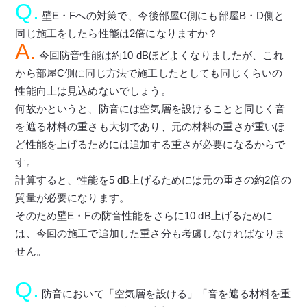
Q.
壁E・Fへの対策で、今後部屋C側にも部屋B・D側と
同じ施工をしたら性能は2倍になりますか？
A.
今回防音性能は約10 dBほどよくなりましたが、これ
から部屋C側に同じ方法で施工したとしても同じくらいの
性能向上は見込めないでしょう。
何故かというと、防音には空気層を設けることと同じく音
を遮る材料の重さも大切であり、元の材料の重さが重いほ
ど性能を上げるためには追加する重さが必要になるからで
す。
計算すると、性能を5 dB上げるためには元の重さの約2倍の
質量が必要になります。
そのため壁E・Fの防音性能をさらに10 dB上げるために
は、今回の施工で追加した重さ分も考慮しなければなりま
せん。
Q.
防音において「空気層を設ける」「音を遮る材料を重