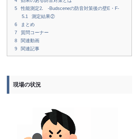
4
効果のある防音対策とは
5
性能測定2. -Budsceneの防音対策後の壁E・F-
5.1
測定結果②
6
まとめ
7
質問コーナー
8
関連動画
9
関連記事
現場の状況