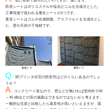
似た名前で紛らわしいのですが、違います。
防音シートはポリエステルや塩化ビニルを主成分とした、
工事現場で使われる養生シートの1つです。
遮音シートはゴムや合成樹脂、アスファルトを主成分とし
た、壁や天井の下地材です。
Q.
3Dプリンタ住宅の防音性はどのくらいあるのでしょ
うか？
A.
コンクリート造なので、窓などが無ければ室内外で40
～45 dBほどの音の減衰はできるのではないかと考えます。
一般的な住居と比較したら遮音性が高いといえますが、固