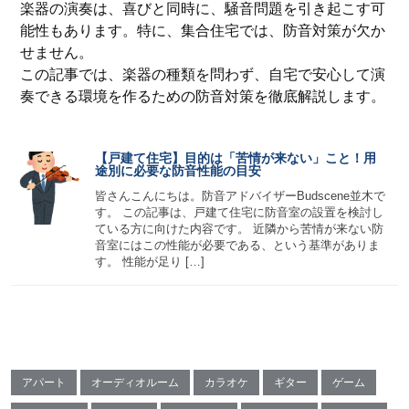
楽器の演奏は、喜びと同時に、騒音問題を引き起こす可
能性もあります。特に、集合住宅では、防音対策が欠か
せません。
この記事では、楽器の種類を問わず、自宅で安心して演
奏できる環境を作るための防音対策を徹底解説します。
【戸建て住宅】目的は「苦情が来ない」こと！用
途別に必要な防音性能の目安
皆さんこんにちは。防音アドバイザーBudscene並木で
す。 この記事は、戸建て住宅に防音室の設置を検討し
ている方に向けた内容です。 近隣から苦情が来ない防
音室にはこの性能が必要である、という基準がありま
す。 性能が足り […]
アパート
オーディオルーム
カラオケ
ギター
ゲーム