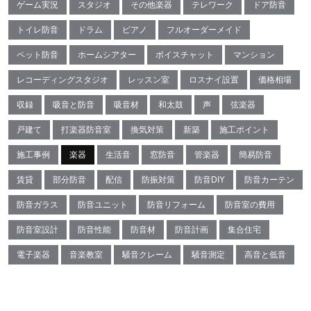
ゲーム実況
スタジオ
その他楽器
テレワーク
ドア防音
トイレ防音
ドラム
ピアノ
フルオーダーメイド
ペット防音
ホームシアター
ボイスチャット
マンション
レコーディングスタジオ
レッスン室
ロスナイ設置
価格相場
収録
吸音と防音
吸音材
和太鼓
声
弦楽器
戸建て
打楽器防音室
換気対策
新築
施工ポイント
施工事例
楽器
生活音
窓防音
管楽器
簡易防音
賃貸
部分防音
配信
防振対策
防音DIY
防音カーテン
防音ガラス
防音ユニット
防音リフォーム
防音室の費用
防音室設計
防音性能
防音材
防音計画
集合住宅
電子楽器
音楽教室
騒音クレーム
騒音測定
高音と低音