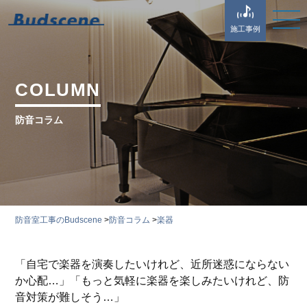
施工事例
COLUMN
防音コラム
防音室工事のBudscene
>
防音コラム
>
楽器
「自宅で楽器を演奏したいけれど、近所迷惑にならない
か心配…」「もっと気軽に楽器を楽しみたいけれど、防
音対策が難しそう…」