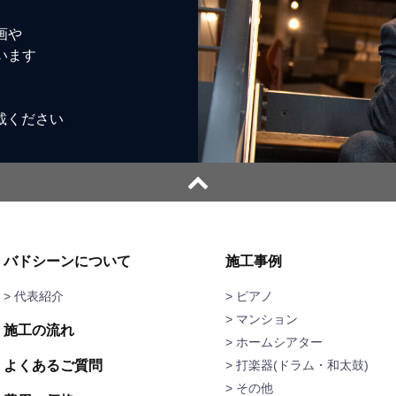
画や
います
載ください
バドシーンについて
施工事例
> 代表紹介
ピアノ
マンション
施工の流れ
ホームシアター
よくあるご質問
打楽器(ドラム・和太鼓)
その他