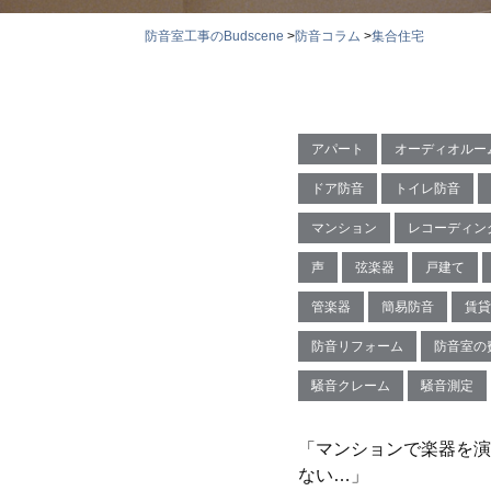
防音室工事のBudscene
>
防音コラム
>
集合住宅
アパート
オーディオルー
ドア防音
トイレ防音
マンション
レコーディン
声
弦楽器
戸建て
管楽器
簡易防音
賃貸
防音リフォーム
防音室の
騒音クレーム
騒音測定
「マンションで楽器を演
ない…」