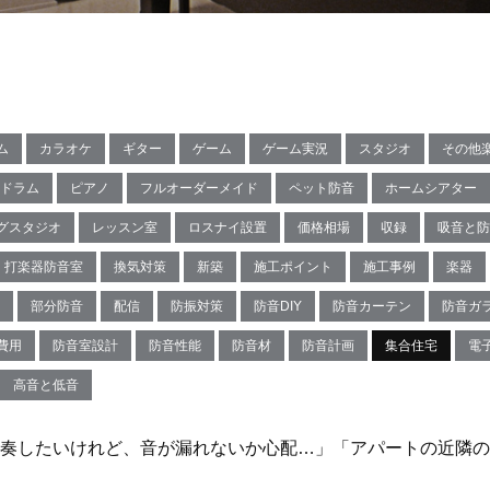
ム
カラオケ
ギター
ゲーム
ゲーム実況
スタジオ
その他
ドラム
ピアノ
フルオーダーメイド
ペット防音
ホームシアター
グスタジオ
レッスン室
ロスナイ設置
価格相場
収録
吸音と防
打楽器防音室
換気対策
新築
施工ポイント
施工事例
楽器
部分防音
配信
防振対策
防音DIY
防音カーテン
防音ガ
費用
防音室設計
防音性能
防音材
防音計画
集合住宅
電
高音と低音
奏したいけれど、音が漏れないか心配…」「アパートの近隣の