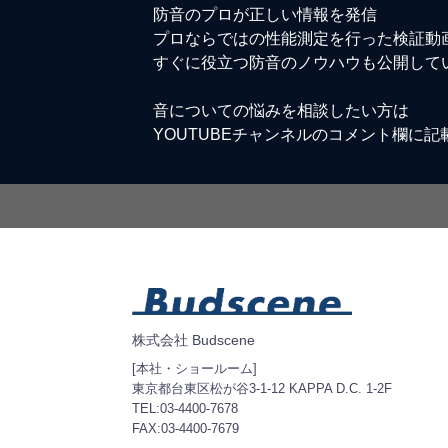
防音のプロが正しい情報を発信
プロならではの性能測定を行った検証動
すぐに役立つ防音のノウハウも公開して
音についての悩みを相談したい方は
YOUTUBEチャンネルのコメント欄に記
株式会社 Budscene
[本社・ショールーム]
東京都台東区松が谷3-1-12 KAPPA D.C. 1-2F
TEL:03-4400-7678
FAX:03-4400-7679