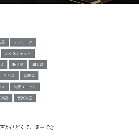
楽器
テレワーク
ボイスチャット
音
吸音材
和太鼓
生活音
窓防音
ラス
防音ユニット
子楽器
音楽教室
声がひどくて、集中でき