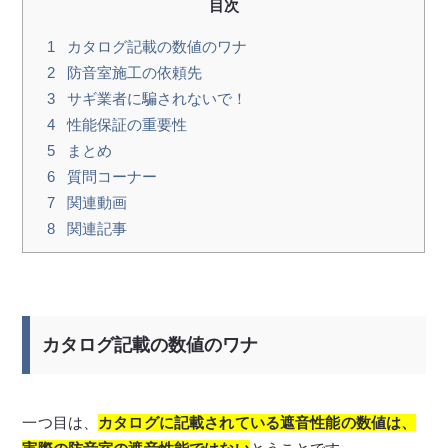
目次
1
カタログ記載の数値のワナ
2
防音室施工の依頼先
3
サギ業者に騙されないで！
4
性能保証の重要性
5
まとめ
6
質問コーナー
7
関連動画
8
関連記事
カタログ記載の数値のワナ
一つ目は、
カタログに記載されている遮音性能の数値は、