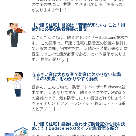
の文字の中には、共通して含まれている「あるもの」
がありますよ^^ […]
【戸建て住宅】目的は「苦情が来ない」こと！用
途別に必要な防音性能の目安
皆さんこんにちは。防音アドバイザーBudscene並木で
す。 この記事は、戸建て住宅に防音室の設置を検討し
ている方に向けた内容です。 近隣から苦情が来ない防
音室にはこの性能が必要である、という基準がありま
す。 性能が足り […]
うるさい音は大きな音？防音に欠かせない知識
「音の3要素」をわかりやすく解説
皆さん、こんにちは。 防音アドバイザーBudscene並
木です。 いきなりですが、防音クイズです♪ 次の3つ
の楽器の中で、最も防音しにくい音はどれでしょう？
ヴァイオリン ピアノ トランペット 答えは・・・ 2番
のピアノ […]
【戸建て住宅】楽器に合わせて防音室の性能を決
めよう！Budsceneの3タイプの防音室を紹介