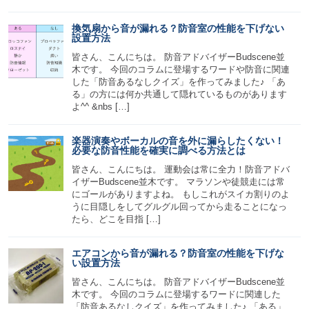
換気扇から音が漏れる？防音室の性能を下げない
設置方法
皆さん、こんにちは。 防音アドバイザーBudscene並
木です。 今回のコラムに登場するワードや防音に関連
した「防音あるなしクイズ」を作ってみました♪ 「あ
る」の方には何か共通して隠れているものがあります
よ^^ &nbs […]
楽器演奏やボーカルの音を外に漏らしたくない！
必要な防音性能を確実に調べる方法とは
皆さん、こんにちは。 運動会は常に全力！防音アドバ
イザーBudscene並木です。 マラソンや徒競走には常
にゴールがありますよね。 もしこれがスイカ割りのよ
うに目隠しをしてグルグル回ってから走ることになっ
たら、どこを目指 […]
エアコンから音が漏れる？防音室の性能を下げな
い設置方法
皆さん、こんにちは。 防音アドバイザーBudscene並
木です。 今回のコラムに登場するワードに関連した
「防音あるなしクイズ」を作ってみました♪ 「ある」