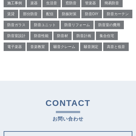
施工事例
楽器
生活音
窓防音
管楽器
簡易防音
賃貸
部分防音
配信
防振対策
防音DIY
防音カーテン
防音ガラス
防音ユニット
防音リフォーム
防音室の費用
防音室設計
防音性能
防音材
防音計画
集合住宅
電子楽器
音楽教室
騒音クレーム
騒音測定
高音と低音
CONTACT
お問い合わせ