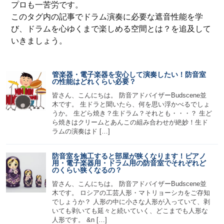
プロも一苦労です。
このタグ内の記事でドラム演奏に必要な遮音性能を学
び、ドラムを心ゆくまで楽しめる空間とは？を追及して
いきましょう。
管楽器・電子楽器を安心して演奏したい！防音室
の性能はどれくらい必要？
皆さん、こんにちは。 防音アドバイザーBudscene並
木です。 生ドラと聞いたら、何を思い浮かべるでしょ
うか。 生どら焼き？生ドラム？それとも・・・？ 生ど
ら焼きはクリームとあんこの組み合わせが絶妙！生ド
ラムの演奏はド […]
防音室を施工すると部屋が狭くなります！ピアノ
用・電子楽器用・ドラム用の防音室でそれぞれど
のくらい狭くなるの？
皆さん、こんにちは。 防音アドバイザーBudscene並
木です。 ロシアの工芸人形・マトリョーシカをご存知
でしょうか？ 人形の中に小さな人形が入っていて、剥
いても剥いても延々と続いていく、どこまでも人形な
人形です。 &n […]