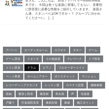
皆さん、こんにちは。 防音アドバイザーBudscene並
木です。 今回は色々な楽器に登場してもらい、音量別
に防音室に必要な性能をご紹介していきます。 楽器さ
ん達、スタンバイはOKですか～？ グループに分かれ
てくださーい。 […]
アパート
オーディオルーム
カラオケ
ギター
ゲーム
ゲーム実況
スタジオ
その他楽器
テレワーク
ドア防音
トイレ防音
ドラム
ピアノ
フルオーダーメイド
ペット防音
ホームシアター
ボイスチャット
マンション
レコーディングスタジオ
レッスン室
ロスナイ設置
価格相場
収録
吸音と防音
吸音材
和太鼓
声
弦楽器
戸建て
打楽器防音室
換気対策
新築
施工ポイント