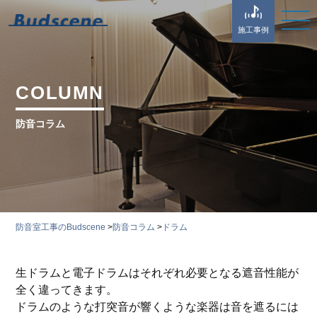
施工事例
COLUMN
防音コラム
防音室工事のBudscene
>
防音コラム
>
ドラム
生ドラムと電子ドラムはそれぞれ必要となる遮音性能が
全く違ってきます。
ドラムのような打突音が響くような楽器は音を遮るには