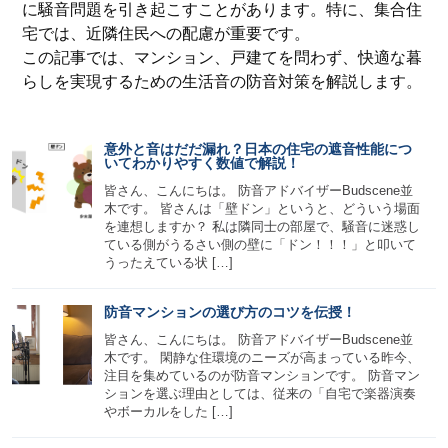
に騒音問題を引き起こすことがあります。特に、集合住
宅では、近隣住民への配慮が重要です。
この記事では、マンション、戸建てを問わず、快適な暮
らしを実現するための生活音の防音対策を解説します。
意外と音はだだ漏れ？日本の住宅の遮音性能につ
いてわかりやすく数値で解説！
皆さん、こんにちは。 防音アドバイザーBudscene並
木です。 皆さんは「壁ドン」というと、どういう場面
を連想しますか？ 私は隣同士の部屋で、騒音に迷惑し
ている側がうるさい側の壁に「ドン！！！」と叩いて
うったえている状 […]
防音マンションの選び方のコツを伝授！
皆さん、こんにちは。 防音アドバイザーBudscene並
木です。 閑静な住環境のニーズが高まっている昨今、
注目を集めているのが防音マンションです。 防音マン
ションを選ぶ理由としては、従来の「自宅で楽器演奏
やボーカルをした […]