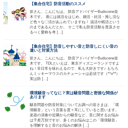
【集合住宅】防音活動のススメ
皆さん、こんにちは。 防音アドバイザーBudscene並
木です。 巷には就活をはじめ、婚活・妊活・推し活な
ど色々な〇活があふれていますね！ 温活や眠活という
のまであるんだとか。 そこで私も防音活動を普及させ
るべく愛称を考 […]
【集合住宅】防音しやすい音と防音しにくい音の
違いと対策方法
皆さん、こんにちは。 防音アドバイザーBudscene並
木です。 TDLといえば、東京ディズニーランドですよ
ね！非日常を味わえるので、私も大好きです♪ もちろ
んミッキーマウスのカチューシャは必須です（*^o^*）
実は防 […]
環境騒音ってなに？実は騒音問題と密接な関係が
あります
騒音問題や防音対策についてお調べの皆さまは、「環
境騒音」という言葉を度々耳にしていると思います。
楽器の演奏や近隣からの騒音など、音に関するお悩み
は千差万別ですが、多くのお悩みはこの「環境騒音」
を理解すると音のお悩みの解決 […]