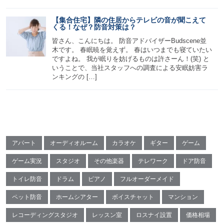
【集合住宅】隣の住居からテレビの音が聞こえて
くる！なぜ？防音対策は？
皆さん、こんにちは。 防音アドバイザーBudscene並
木です。 春眠暁を覚えず。 春はいつまでも寝ていたい
ですよね。 我が眠りを妨げるものは許さーん！(笑) と
いうことで、当社スタッフへの調査による安眠妨害ラ
ンキングの […]
アパート
オーディオルーム
カラオケ
ギター
ゲーム
ゲーム実況
スタジオ
その他楽器
テレワーク
ドア防音
トイレ防音
ドラム
ピアノ
フルオーダーメイド
ペット防音
ホームシアター
ボイスチャット
マンション
レコーディングスタジオ
レッスン室
ロスナイ設置
価格相場