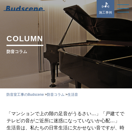
施工事例
COLUMN
防音コラム
防音室工事のBudscene
>
防音コラム
>
生活音
「マンションで上の階の足音がうるさい…」「戸建てで
テレビの音がご近所に迷惑になっていないか心配…」
生活音は、私たちの日常生活に欠かせない音ですが、時