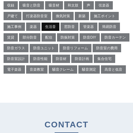
収録
吸音と防音
吸音材
和太鼓
声
弦楽器
戸建て
打楽器防音室
換気対策
新築
施工ポイント
施工事例
楽器
生活音
窓防音
管楽器
簡易防音
賃貸
部分防音
配信
防振対策
防音DIY
防音カーテン
防音ガラス
防音ユニット
防音リフォーム
防音室の費用
防音室設計
防音性能
防音材
防音計画
集合住宅
電子楽器
音楽教室
騒音クレーム
騒音測定
高音と低音
CONTACT