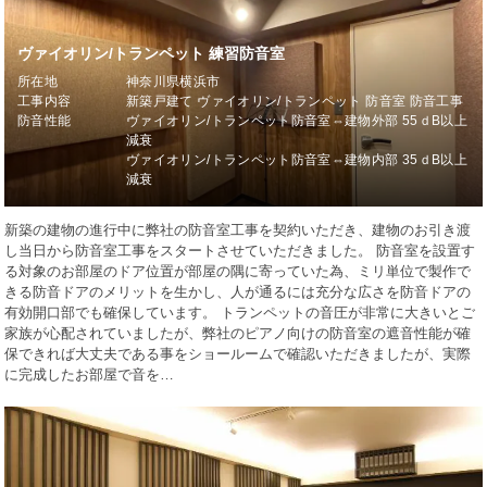
ヴァイオリン/トランペット 練習防音室
所在地
神奈川県横浜市
工事内容
新築戸建て ヴァイオリン/トランペット 防音室 防音工事
防音性能
ヴァイオリン/トランペット防音室⇔建物外部 55ｄB以上
減衰
ヴァイオリン/トランペット防音室⇔建物内部 35ｄB以上
減衰
新築の建物の進行中に弊社の防音室工事を契約いただき、建物のお引き渡
し当日から防音室工事をスタートさせていただきました。 防音室を設置す
る対象のお部屋のドア位置が部屋の隅に寄っていた為、ミリ単位で製作で
きる防音ドアのメリットを生かし、人が通るには充分な広さを防音ドアの
有効開口部でも確保しています。 トランペットの音圧が非常に大きいとご
家族が心配されていましたが、弊社のピアノ向けの防音室の遮音性能が確
保できれば大丈夫である事をショールームで確認いただきましたが、実際
に完成したお部屋で音を…