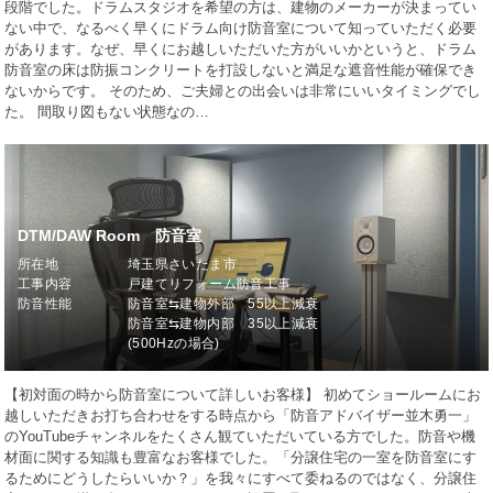
段階でした。ドラムスタジオを希望の方は、建物のメーカーが決まってい
ない中で、なるべく早くにドラム向け防音室について知っていただく必要
があります。なぜ、早くにお越しいただいた方がいいかというと、ドラム
防音室の床は防振コンクリートを打設しないと満足な遮音性能が確保でき
ないからです。 そのため、ご夫婦との出会いは非常にいいタイミングでし
た。 間取り図もない状態なの…
DTM/DAW Room 防音室
所在地
埼玉県さいたま市
工事内容
戸建てリフォーム防音工事
防音性能
防音室⇆建物外部 55以上減衰
防音室⇆建物内部 35以上減衰
(500Hzの場合)
【初対面の時から防音室について詳しいお客様】 初めてショールームにお
越しいただきお打ち合わせをする時点から「防音アドバイザー並木勇一」
のYouTubeチャンネルをたくさん観ていただいている方でした。防音や機
材面に関する知識も豊富なお客様でした。「分譲住宅の一室を防音室にす
るためにどうしたらいいか？」を我々にすべて委ねるのではなく、分譲住