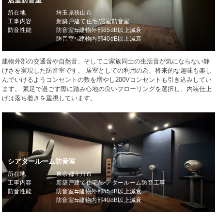
居室防音室
所在地
埼玉県狭山市
工事内容
新築戸建て住宅/居室防音室
防音性能
防音室⇆建物外部65dB以上減衰
防音室⇆建物内部40dB以上減衰
建物外部の交通音や自然音、そしてご家族同士の生活音が気にならない静
けさを実現した防音室です。 居室としての利用の為、将来的な趣味も楽し
んでいけるようコンセントの数を増やし200Vコンセントも引き込みしてい
ます。 素足で過ごす際に踏み心地の良いフローリングを選択し、内装仕上
げは落ち着きを重視しています。…
シアタールーム防音室
所在地
東京都立川市
工事内容
新築戸建て住宅/シアタールーム防音工事
防音性能
防音室⇆建物外部55dB以上減衰
防音室⇆建物内部40dB以上減衰