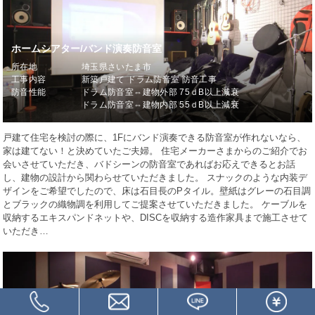
ホームシアター/バンド演奏防音室
所在地
埼玉県さいたま市
工事内容
新築戸建て ドラム防音室 防音工事
防音性能
ドラム防音室⇔建物外部 75ｄB以上減衰
ドラム防音室⇔建物内部 55ｄB以上減衰
戸建て住宅を検討の際に、1Fにバンド演奏できる防音室が作れないなら、
家は建てない！と決めていたご夫婦。 住宅メーカーさまからのご紹介でお
会いさせていただき、バドシーンの防音室であればお応えできるとお話
し、建物の設計から関わらせていただきました。 スナックのような内装デ
ザインをご希望でしたので、床は石目長のPタイル。壁紙はグレーの石目調
とブラックの織物調を利用してご提案させていただきました。 ケーブルを
収納するエキスパンドネットや、DISCを収納する造作家具まで施工させて
いただき…
戸建て住宅でリハーサルスタジオ2部屋を実現した防音室