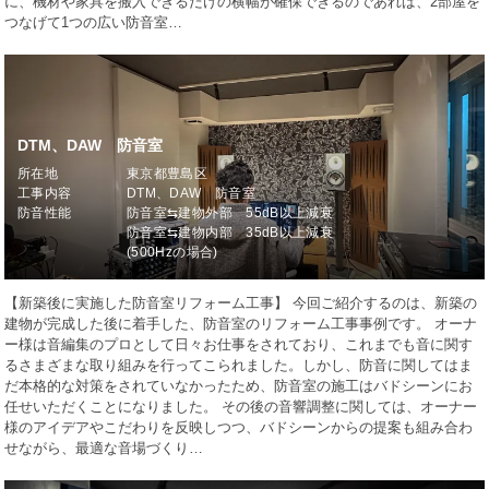
に、機材や家具を搬入できるだけの横幅が確保できるのであれば、2部屋を
つなげて1つの広い防音室…
DTM、DAW 防音室
所在地
東京都豊島区
工事内容
DTM、DAW 防音室
防音性能
防音室⇆建物外部 55dB以上減衰
防音室⇆建物内部 35dB以上減衰
(500Hzの場合)
【新築後に実施した防音室リフォーム工事】 今回ご紹介するのは、新築の
建物が完成した後に着手した、防音室のリフォーム工事事例です。 オーナ
ー様は音編集のプロとして日々お仕事をされており、これまでも音に関す
るさまざまな取り組みを行ってこられました。しかし、防音に関してはま
だ本格的な対策をされていなかったため、防音室の施工はバドシーンにお
任せいただくことになりました。 その後の音響調整に関しては、オーナー
様のアイデアやこだわりを反映しつつ、バドシーンからの提案も組み合わ
せながら、最適な音場づくり…