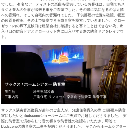
でした。 有名なアーティストの楽曲も提供しているお客様は、自宅でもス
タジオ並みの仕事が出来る事をご希望でした。その際に気になるのは近隣
への音漏れ、そして自宅内の音漏れでした。 子供部屋の位置を確認、寝室
の位置を確認、その上で提案できる防音室を模索していきました。 クロー
ゼット内の床下点検口は建築会社に確認すると塞ぐことはできない為、出
入り口の防音ドアとクローゼット内に出入りする為の防音ドアをレイアウ
ト。 …
サックス / ホームシアター 防音室
所在地
埼玉県浦和市
工事内容
戸建住宅 リフォーム 楽器向け防音室 防音工事
サックス演奏音楽鑑賞が趣味のご主人が、分譲住宅購入の際に1部屋を防音
室にしたいとBudsceneショールームにご夫婦でお越しくださりました。 実
際に防音室で演奏をして音の響きや防音性の確認をいただき、即答で
Budsceneの防音室の工事を契約くださりました。 そこからホームシアター