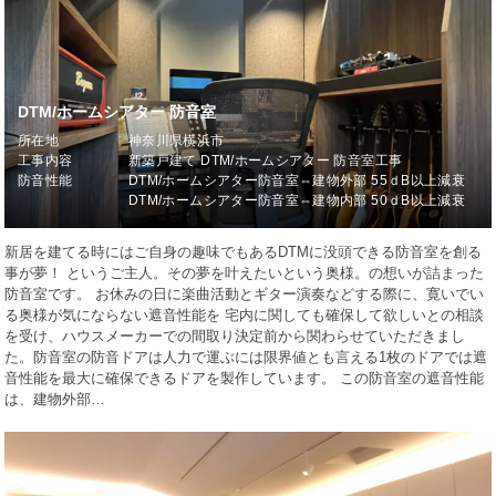
DTM/ホームシアター 防音室
所在地
神奈川県横浜市
工事内容
新築戸建て DTM/ホームシアター 防音室工事
防音性能
DTM/ホームシアター防音室⇔建物外部 55ｄB以上減衰
DTM/ホームシアター防音室⇔建物内部 50ｄB以上減衰
新居を建てる時にはご自身の趣味でもあるDTMに没頭できる防音室を創る
事が夢！ というご主人。その夢を叶えたいという奥様。の想いが詰まった
防音室です。 お休みの日に楽曲活動とギター演奏などする際に、寛いでい
る奥様が気にならない遮音性能を 宅内に関しても確保して欲しいとの相談
を受け、ハウスメーカーでの間取り決定前から関わらせていただきまし
た。防音室の防音ドアは人力で運ぶには限界値とも言える1枚のドアでは遮
音性能を最大に確保できるドアを製作しています。 この防音室の遮音性能
は、建物外部…