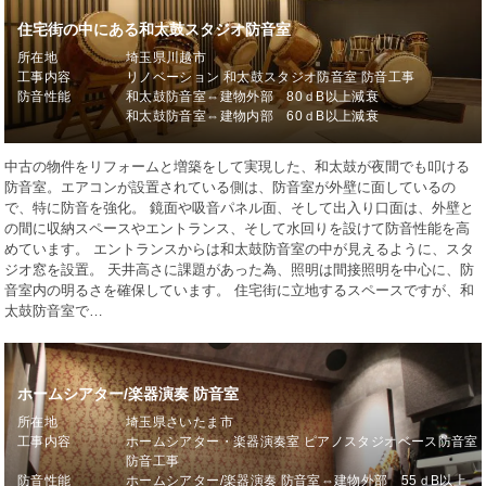
住宅街の中にある和太鼓スタジオ防音室
所在地
埼玉県川越市
工事内容
リノベーション 和太鼓スタジオ防音室 防音工事
防音性能
和太鼓防音室⇔建物外部 80ｄB以上減衰
和太鼓防音室⇔建物内部 60ｄB以上減衰
中古の物件をリフォームと増築をして実現した、和太鼓が夜間でも叩ける
防音室。エアコンが設置されている側は、防音室が外壁に面しているの
で、特に防音を強化。 鏡面や吸音パネル面、そして出入り口面は、外壁と
の間に収納スペースやエントランス、そして水回りを設けて防音性能を高
めています。 エントランスからは和太鼓防音室の中が見えるように、スタ
ジオ窓を設置。 天井高さに課題があった為、照明は間接照明を中心に、防
音室内の明るさを確保しています。 住宅街に立地するスペースですが、和
太鼓防音室で…
ホームシアター/楽器演奏 防音室
所在地
埼玉県さいたま市
工事内容
ホームシアター・楽器演奏室 ピアノスタジオベース防音室
防音工事
防音性能
ホームシアター/楽器演奏 防音室⇔建物外部 55ｄB以上