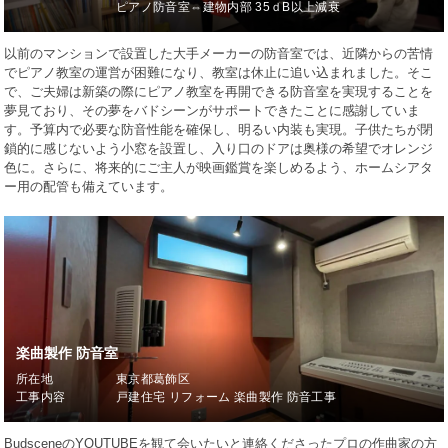
ピアノ防音室⇔建物内部 35ｄB以上減衰
以前のマンションで設置した大手メーカーの防音室では、近隣からの苦情
でピアノ教室の運営が困難になり、教室は休止に追い込まれました。そこ
で、ご夫婦は新築の際にピアノ教室を再開できる防音室を実現することを
夢見ており、その夢をバドシーンがサポートできたことに感謝していま
す。予算内で必要な防音性能を確保し、明るい内装も実現。子供たちが閉
鎖的に感じないよう小窓を設置し、入り口のドアは奥様の希望でオレンジ
色に。さらに、将来的にご主人が映画鑑賞を楽しめるよう、ホームシアタ
ー用の配管も備えています。
楽曲製作 防音室
所在地
東京都葛飾区
工事内容
戸建住宅 リフォーム 楽曲製作 防音工事
BudsceneのYOUTUBEを観て会いたいと連絡くださったプロの作曲家の方