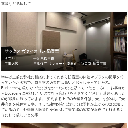
奏音など把握して…
サックス/ヴァイオリン 防音室
所在地
千葉県松戸市
工事内容
戸建住宅 リフォーム 楽器向け防音室 防音工事
半年以上前に弊社に相談に来てくださり防音室の体験やプランの提示を行
っていたお客様で、防音室の必要性は高いとおっしゃっていた為、
Budsceneを選んでいただけなかったのだと思っていたところに、お客様か
らBudsceneに依頼したいので打ち合わせをさせてくださいと連絡があった
のが印象に残っています。 契約する上での希望条件は、天井を解体して天
井高さを確保する事。そして建物外部に対しては予算が上がるのは認識し
ているので、外壁側の防音性を強化して管楽器の演奏が深夜でも行えるよ
うにして欲しいとの事…