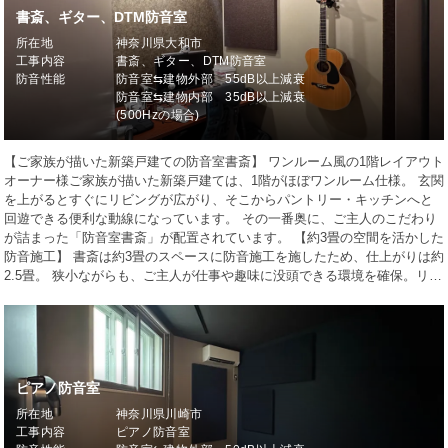
書斎、ギター、DTM防音室
所在地
神奈川県大和市
工事内容
書斎、ギター、DTM防音室
防音性能
防音室⇆建物外部 55dB以上減衰
防音室⇆建物内部 35dB以上減衰
(500Hzの場合)
【ご家族が描いた新築戸建ての防音室書斎】 ワンルーム風の1階レイアウト
オーナー様ご家族が描いた新築戸建ては、1階がほぼワンルーム仕様。 玄関
を上がるとすぐにリビングが広がり、そこからパントリー・キッチンへと
回遊できる便利な動線になっています。 その一番奥に、ご主人のこだわり
が詰まった「防音室書斎」が配置されています。 【約3畳の空間を活かした
防音施工】 書斎は約3畳のスペースに防音施工を施したため、仕上がりは約
2.5畳。 狭小ながらも、ご主人が仕事や趣味に没頭できる環境を確保。リ…
ピアノ防音室
所在地
神奈川県川崎市
工事内容
ピアノ防音室