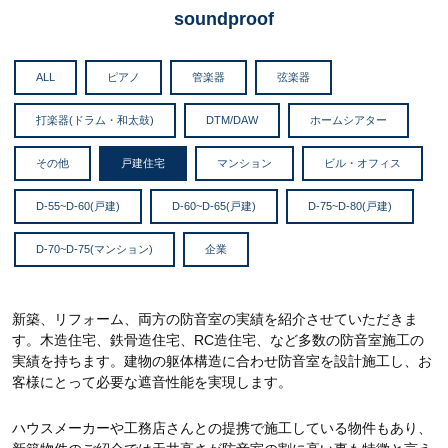
soundproof
ALL
ピアノ
管楽器
弦楽器
打楽器(ドラム・和太鼓)
DTM/DAW
ホームシアター
その他
戸建住宅
マンション
ビル・オフィス
D-55~D-60(戸建)
D-60~D-65(戸建)
D-75~D-80(戸建)
D-70~D-75(マンション)
企業
新築、リフォーム、両方の防音室の実績を紹介させていただきま
す。木造住宅、鉄骨造住宅、RC造住宅、など多数の防音室施工の
実績を持ちます。建物の躯体構造に合わせ防音室を設計施工し、お
客様にとって必要な遮音性能を実現します。
ハウスメーカーや工務店さんとの提携で施工している物件もあり、