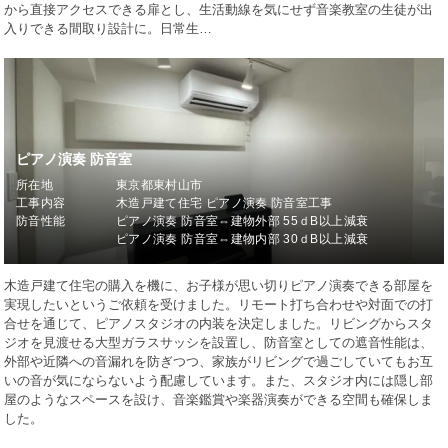
から直接アクセスできる扉とし、生活動線を気にせず音楽教室の生徒が出
入りできる間取り設計に。日常生…
ピアノ演奏 防音室
所在地
東京都東村山市
工事内容
木造戸建て住宅 ピアノ演奏 防音室工事
防音性能
ピアノ演奏 防音室⇔建物外部 55ｄB以上減衰
ピアノ演奏 防音室⇔建物内部 30ｄB以上減衰
木造戸建て住宅の購入を機に、お子様が思い切りピアノ演奏できる部屋を
実現したいというご依頼を受けました。リモート打ち合わせや対面での打
合せを通じて、ピアノスタジオの内装を決定しました。リビングからスタ
ジオを見渡せる大型ガラスサッシを設置し、防音室としての遮音性能は、
外部や近隣への音漏れを防ぎつつ、家族がリビングで過ごしていてもお互
いの音が気にならないよう配慮しています。また、スタジオ内には隠し部
屋のようなスペースを設け、音楽鑑賞や楽器演奏ができる空間も確保しま
した。