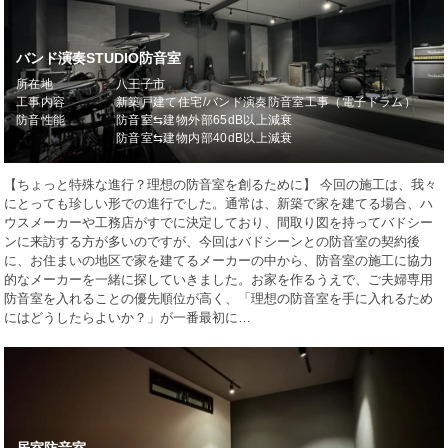
バンド演奏STUDIO防音室
所在地
八王子市
工事内容
新築戸建て住宅/バンド演奏防音室工事（電子ドラム）
防音性能
防音室⇆建物外部65dB以上減衰
防音室⇆建物内部40dB以上減衰
【ちょっと特殊な進行？理想の防音室を創るために】 今回の施工は、我々
にとっても珍しい形での進行でした。通常は、新築で家を建てる場合、ハ
ウスメーカーや工務店がすでに決定しており、間取り図を持ってバドシー
ンに来訪する方が多いのですが、今回はバドシーンとの防音室の契約後
に、お住まいの地区で家を建てるメーカーの中から、防音室の施工に協力
的なメーカーを一緒に探していきました。お家を作るうえで、ご夫婦専用
防音室を入れることの優先順位が高く、「理想の防音室を手に入れるため
にはどうしたらよいか？」が一番最初に…