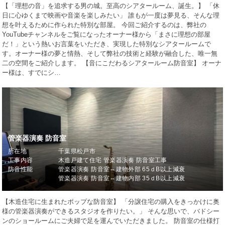
【「理想の音」を追求する男の城。至高のシアタールーム、誕生。】 「休
日に心ゆくまで映画や音楽を楽しみたい」 誰もが一度は夢見る、そんな理
想を叶えるために作られた特別な部屋。 今回ご紹介するのは、弊社の
YouTubeチャンネルをご覧になったオーナー様から「まさに理想の部屋
だ！」という熱いお言葉をいただき、実現した特別なシアタールームで
す。オーナー様の夢と情熱、そして弊社の技術と経験が融合した、唯一無
二の空間をご紹介します。 【音にこだわるシアタールーム防音室】 オーナ
ー様は、すでにシ…
管楽器演奏 防音室
所在地
千葉県松戸市
工事内容
木造戸建て住宅 管楽器演奏 防音室工事
防音性能
管楽器演奏 防音室⇔建物外部 65ｄB以上減衰
管楽器演奏 防音室⇔建物内部 35ｄB以上減衰
【木造住宅に生まれたポップな防音室】 「分譲住宅の購入をきっかけに奥
様の管楽器演奏ができるスタジオを作りたい。」 そんな思いで、バドシー
ンのショールームにご夫婦で足を運んでいただきました。 防音室の仕様打