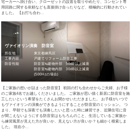
宅ーカーへ掛け合い、クローゼットの設置を取りやめたり、コンセント専
用回路に関する依頼なども直接掛け合ったりなど、積極的に行動されてい
ました。 【お打ち合わ…
ヴァイオリン演奏 防音室
所在地
東京都練馬区
工事内容
戸建てリフォーム防音工事
防音性能
防音室⇆建物外部 50dB以上減衰
防音室⇆建物内部 30dB以上減衰
(500Hzの場合)
【ご家族の想いが詰まった防音室】 初回の打ち合わせからご夫婦、お子様
のご家族4名でお越しくださいました。 ご家族が思い描く新居に防音室を施
工したいという希望をたくさんお聞かせいただきました。 お子様がいつで
もヴァイオリンの演奏ができるようにすることが防音室のミッション。 つ
まり、早朝でも深夜でも演奏したいと思った時に練習でき、近隣住宅に音
が聞こえないようにする防音室はもちろんのこと、生活しているご家族か
ら練習風景が見えた方が良いか、見えない方が良いか？も細かく模索しま
した。 現在小…