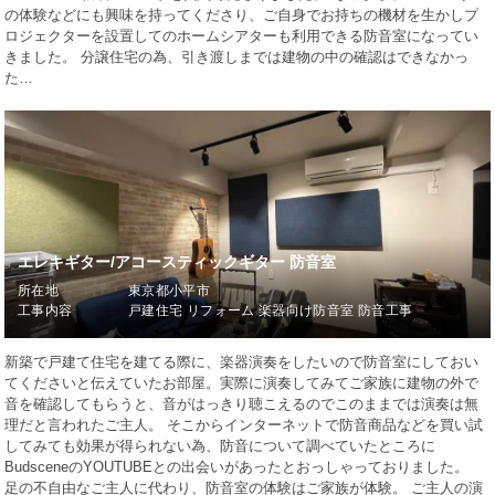
の体験などにも興味を持ってくださり、ご自身でお持ちの機材を生かしプ
ロジェクターを設置してのホームシアターも利用できる防音室になってい
きました。 分譲住宅の為、引き渡しまでは建物の中の確認はできなかっ
た…
エレキギター/アコースティックギター 防音室
所在地
東京都小平市
工事内容
戸建住宅 リフォーム 楽器向け防音室 防音工事
新築で戸建て住宅を建てる際に、楽器演奏をしたいので防音室にしておい
てくださいと伝えていたお部屋。実際に演奏してみてご家族に建物の外で
音を確認してもらうと、音がはっきり聴こえるのでこのままでは演奏は無
理だと言われたご主人。 そこからインターネットで防音商品などを買い試
してみても効果が得られない為、防音について調べていたところに
BudsceneのYOUTUBEとの出会いがあったとおっしゃっておりました。
足の不自由なご主人に代わり、防音室の体験はご家族が体験。 ご主人の演