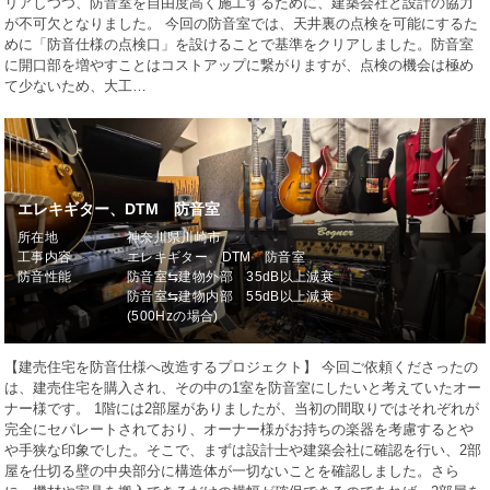
リアしつつ、防音室を自由度高く施工するために、建築会社と設計の協力
が不可欠となりました。 今回の防音室では、天井裏の点検を可能にするた
めに「防音仕様の点検口」を設けることで基準をクリアしました。防音室
に開口部を増やすことはコストアップに繋がりますが、点検の機会は極め
て少ないため、大工…
エレキギター、DTM 防音室
所在地
神奈川県川崎市
工事内容
エレキギター、DTM 防音室
防音性能
防音室⇆建物外部 35dB以上減衰
防音室⇆建物内部 55dB以上減衰
(500Hzの場合)
【建売住宅を防音仕様へ改造するプロジェクト】 今回ご依頼くださったの
は、建売住宅を購入され、その中の1室を防音室にしたいと考えていたオー
ナー様です。 1階には2部屋がありましたが、当初の間取りではそれぞれが
完全にセパレートされており、オーナー様がお持ちの楽器を考慮するとや
や手狭な印象でした。そこで、まずは設計士や建築会社に確認を行い、2部
屋を仕切る壁の中央部分に構造体が一切ないことを確認しました。さら