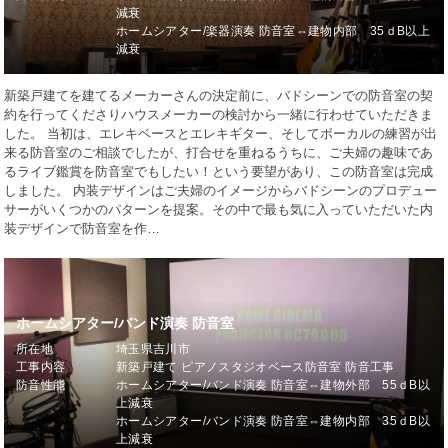
減衰
ホームシアター/楽器演奏 防音室⇔建物内部 35ｄB以上
減衰
新築戸建てを建てるメーカーさんの決定前に、バドシーンでの防音室の契
約を行ってくださりハウスメーカーの検討から一緒に行わせていただきま
した。 当初は、エレキベースとエレキギター、そしてボーカルの練習が出
来る防音室のご相談でしたが、打合せを重ねるうちに、ご夫婦の趣味であ
るライブ鑑賞を防音室でもしたい！という要望があり、この防音室は完成
しました。 内装デザインはご夫婦のイメージからバドシーンのプロデュー
サーがいくつかのパターンを提案。その中で最も気に入っていただいた内
装デザインで防音室を作…
ホームシアター/バンド演奏 防音室
所在地
埼玉県吉川市
工事内容
新築戸建て ピアノスタジオベース防音室 防音工事
防音性能
ホームシアター/バンド演奏 防音室⇔建物外部 55ｄB以
上減衰
ホームシアター/バンド演奏 防音室⇔建物内部 35ｄB以
上減衰