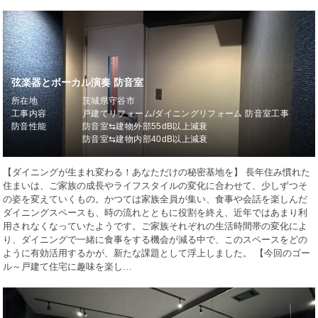
弦楽器とボーカル演奏 防音室
所在地
茨城県守谷市
工事内容
戸建てリフォーム/ダイニングリフォーム 防音室工事
防音性能
防音室⇆建物外部55dB以上減衰
防音室⇆建物内部40dB以上減衰
【ダイニングが生まれ変わる！あなただけの秘密基地を】 長年住み慣れた
住まいは、ご家族の成長やライフスタイルの変化に合わせて、少しずつそ
の姿を変えていくもの。かつては家族全員が集い、食事や会話を楽しんだ
ダイニングスペースも、時の流れとともに役割を終え、近年ではあまり利
用されなくなっていたようです。ご家族それぞれの生活時間帯の変化によ
り、ダイニングで一緒に食事をする機会が減る中で、このスペースをどの
ように有効活用するかが、新たな課題として浮上しました。 【今回のゴー
ル～戸建て住宅に趣味を楽し…