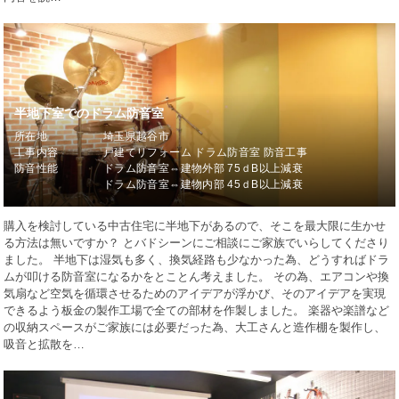
半地下室でのドラム防音室
所在地
埼玉県越谷市
工事内容
戸建てリフォーム ドラム防音室 防音工事
防音性能
ドラム防音室⇔建物外部 75ｄB以上減衰
ドラム防音室⇔建物内部 45ｄB以上減衰
購入を検討している中古住宅に半地下があるので、そこを最大限に生かせ
る方法は無いですか？ とバドシーンにご相談にご家族でいらしてくださり
ました。 半地下は湿気も多く、換気経路も少なかった為、どうすればドラ
ムが叩ける防音室になるかをとことん考えました。 その為、エアコンや換
気扇など空気を循環させるためのアイデアが浮かび、そのアイデアを実現
できるよう板金の製作工場で全ての部材を作製しました。 楽器や楽譜など
の収納スペースがご家族には必要だった為、大工さんと造作棚を製作し、
吸音と拡散を…