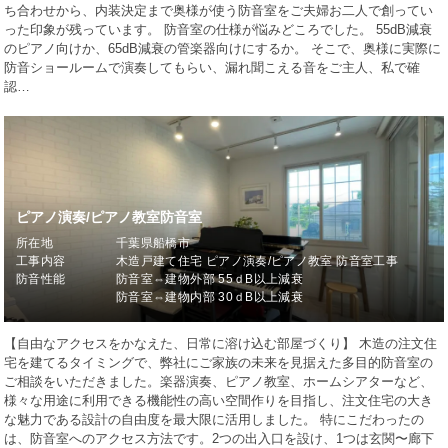
ち合わせから、内装決定まで奥様が使う防音室をご夫婦お二人で創ってい
った印象が残っています。 防音室の仕様が悩みどころでした。 55dB減衰
のピアノ向けか、65dB減衰の管楽器向けにするか。 そこで、奥様に実際に
防音ショールームで演奏してもらい、漏れ聞こえる音をご主人、私で確
認…
ピアノ演奏/ピアノ教室防音室
所在地
千葉県船橋市
工事内容
木造戸建て住宅 ピアノ演奏/ピアノ教室 防音室工事
防音性能
防音室⇔建物外部 55ｄB以上減衰
防音室⇔建物内部 30ｄB以上減衰
【自由なアクセスをかなえた、日常に溶け込む部屋づくり】 木造の注文住
宅を建てるタイミングで、弊社にご家族の未来を見据えた多目的防音室の
ご相談をいただきました。楽器演奏、ピアノ教室、ホームシアターなど、
様々な用途に利用できる機能性の高い空間作りを目指し、注文住宅の大き
な魅力である設計の自由度を最大限に活用しました。 特にこだわったの
は、防音室へのアクセス方法です。2つの出入口を設け、1つは玄関〜廊下