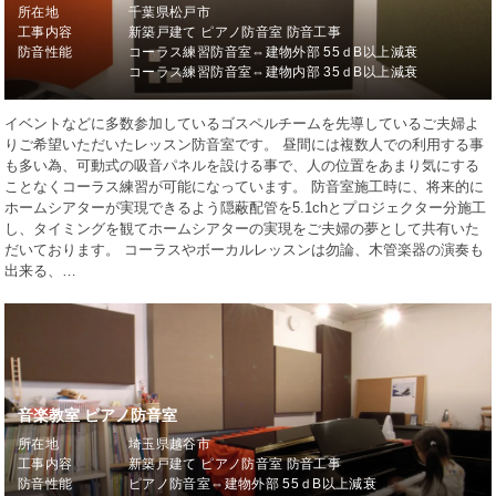
所在地
千葉県松戸市
工事内容
新築戸建て ピアノ防音室 防音工事
防音性能
コーラス練習防音室⇔建物外部 55ｄB以上減衰
コーラス練習防音室⇔建物内部 35ｄB以上減衰
イベントなどに多数参加しているゴスペルチームを先導しているご夫婦よ
りご希望いただいたレッスン防音室です。 昼間には複数人での利用する事
も多い為、可動式の吸音パネルを設ける事で、人の位置をあまり気にする
ことなくコーラス練習が可能になっています。 防音室施工時に、将来的に
ホームシアターが実現できるよう隠蔽配管を5.1chとプロジェクター分施工
し、タイミングを観てホームシアターの実現をご夫婦の夢として共有いた
だいております。 コーラスやボーカルレッスンは勿論、木管楽器の演奏も
出来る、…
音楽教室 ピアノ防音室
所在地
埼玉県越谷市
工事内容
新築戸建て ピアノ防音室 防音工事
防音性能
ピアノ防音室⇔建物外部 55ｄB以上減衰