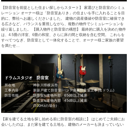
【防音室を前提とした住まい探しからスタート】 家選びと防音室のシミュ
レーション オーナー様は「防音室ありき」の住まいを手に入れることを目
的に、弊社へお越しくださいました。 建物の資産価値や防音室に確保でき
る広さなど、バランスを重視しながら、複数の物件でシミュレーションを
繰り返しました。 【購入物件と防音室の構想】 最終的に購入を決めた物件
は、4.5畳の洋室、6畳の和室、さらに床の間と収納を含む空間。 これらを
すべてつなぎ、防音室として一体化することで、オーナー様ご家族の要望
を満たせ…
ドラムスタジオ 防音室
所在地
神奈川県横浜市
工事内容
新築戸建て防音室/バンド演奏防音室工事(生ドラム)
防音性能
防音室⇆建物外部 65dB以上減衰
防音室⇆建物内部 45dB以上減衰
(500Hzの場合)
【家を建てる土地を探し始める前に防音室の相談に】 はじめてご夫婦にお
会いしたのは、まだ家を建てる土地も、建物のメーカーも決まっていない