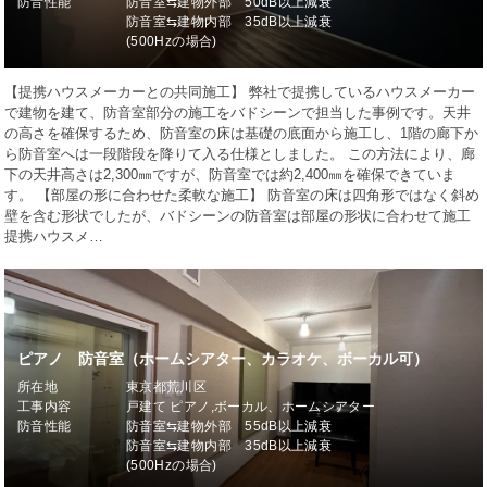
防音性能
防音室⇆建物外部 50dB以上減衰
防音室⇆建物内部 35dB以上減衰
(500Hzの場合)
【提携ハウスメーカーとの共同施工】 弊社で提携しているハウスメーカー
で建物を建て、防音室部分の施工をバドシーンで担当した事例です。天井
の高さを確保するため、防音室の床は基礎の底面から施工し、1階の廊下か
ら防音室へは一段階段を降りて入る仕様としました。 この方法により、廊
下の天井高さは2,300㎜ですが、防音室では約2,400㎜を確保できていま
す。 【部屋の形に合わせた柔軟な施工】 防音室の床は四角形ではなく斜め
壁を含む形状でしたが、バドシーンの防音室は部屋の形状に合わせて施工
提携ハウスメ…
ピアノ 防音室（ホームシアター、カラオケ、ボーカル可）
所在地
東京都荒川区
工事内容
戸建て ピアノ,ボーカル、ホームシアター
防音性能
防音室⇆建物外部 55dB以上減衰
防音室⇆建物内部 35dB以上減衰
(500Hzの場合)