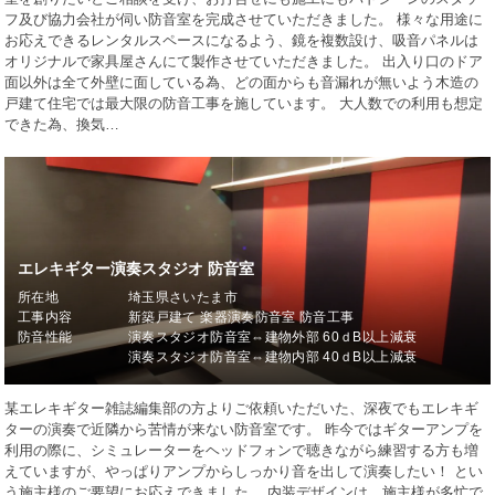
フ及び協力会社が伺い防音室を完成させていただきました。 様々な用途に
お応えできるレンタルスペースになるよう、鏡を複数設け、吸音パネルは
オリジナルで家具屋さんにて製作させていただきました。 出入り口のドア
面以外は全て外壁に面している為、どの面からも音漏れが無いよう木造の
戸建て住宅では最大限の防音工事を施しています。 大人数での利用も想定
できた為、換気…
エレキギター演奏スタジオ 防音室
所在地
埼玉県さいたま市
工事内容
新築戸建て 楽器演奏防音室 防音工事
防音性能
演奏スタジオ防音室⇔建物外部 60ｄB以上減衰
演奏スタジオ防音室⇔建物内部 40ｄB以上減衰
某エレキギター雑誌編集部の方よりご依頼いただいた、深夜でもエレキギ
ターの演奏で近隣から苦情が来ない防音室です。 昨今ではギターアンプを
利用の際に、シミュレーターをヘッドフォンで聴きながら練習する方も増
えていますが、やっぱりアンプからしっかり音を出して演奏したい！ とい
う施主様のご要望にお応えできました。 内装デザインは、施主様が多忙で