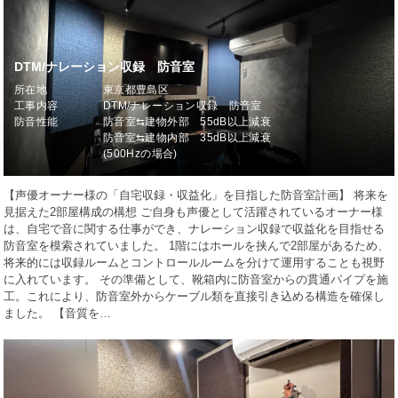
DTM/ナレーション収録 防音室
所在地
東京都豊島区
工事内容
DTM/ナレーション収録 防音室
防音性能
防音室⇆建物外部 55dB以上減衰
防音室⇆建物内部 35dB以上減衰
(500Hzの場合)
【声優オーナー様の「自宅収録・収益化」を目指した防音室計画】 将来を
見据えた2部屋構成の構想 ご自身も声優として活躍されているオーナー様
は、自宅で音に関する仕事ができ、ナレーション収録で収益化を目指せる
防音室を模索されていました。 1階にはホールを挟んで2部屋があるため、
将来的には収録ルームとコントロールルームを分けて運用することも視野
に入れています。 その準備として、靴箱内に防音室からの貫通パイプを施
工。これにより、防音室外からケーブル類を直接引き込める構造を確保し
ました。 【音質を…