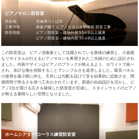
ピアノサロン防音室
所在地
茨城県つくば市
工事内容
新築戸建て ピアノスタジオ防音室 防音工事
防音性能
ピアノ防音室⇔建物外部 55ｄB以上減衰
ピアノ防音室⇔建物内部 35ｄB以上減衰
この防音室は、ピアノ演奏家として活躍されている奥様の練習と、小規模
なリサイタルが行えるピアノサロンを希望されたご夫婦のために設計され
ました。内装デザインはピアノのブラックが映えるよう、ホワイトで統一
され、余計な物を排除することでシンプルさを追求しました。吸音パネル
の使用を最小限に抑え、天井には勾配を設けて音を効果的に拡散させ、間
接照明で明るさを保つ工夫がされています。新築の自由設計を活かし、ピ
アノ2台が置ける広さを確保した防音室が完成し、スタインウェイのピアノ
が映える素晴らしい空間となりました。
ホームシアター/コーラス練習防音室