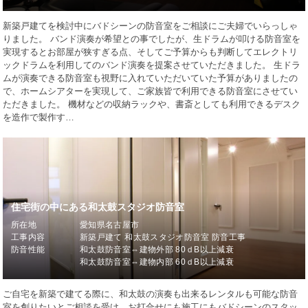
新築戸建てを検討中にバドシーンの防音室をご相談にご夫婦でいらっしゃ
りました。 バンド演奏が希望との事でしたが、生ドラムが叩ける防音室を
実現するとお部屋が狭すぎる点、そしてご予算からも判断してエレクトリ
ックドラムを利用してのバンド演奏を提案させていただきました。 生ドラ
ムが演奏できる防音室も視野に入れていただいていた予算がありましたの
で、ホームシアターを実現して、ご家族皆で利用できる防音室にさせてい
ただきました。 機材などの収納ラックや、書斎としても利用できるデスク
を造作で製作す…
住宅街の中にある和太鼓スタジオ防音室
所在地
愛知県名古屋市
工事内容
新築戸建て 和太鼓スタジオ防音室 防音工事
防音性能
和太鼓防音室⇔建物外部 80ｄB以上減衰
和太鼓防音室⇔建物内部 60ｄB以上減衰
ご自宅を新築で建てる際に、和太鼓の演奏も出来るレンタルも可能な防音
室を創りたいとご相談を受け、お打合せにも施工にもバドシーンのスタッ