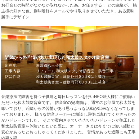
お打合せの時間がなかなか取れなかった為、お任せする！ との連絡が。 施
主様の好きな色、趣味嗜好をメールでやり取りさせていただき、ある意味
勝手にデザイン…
近隣からの苦情があり実現した和太鼓スタジオ防音室
所在地
東京都八王子市
工事内容
リフォーム 和太鼓スタジオ防音室 防音工事
防音性能
和太鼓防音室⇔建物外部 80ｄB以上減衰
和太鼓防音室⇔建物内部 60ｄB以上減衰
音楽療法で障害を持つ子供達と毎日レッスンを行いNPO法人様にご依頼い
ただいた和太鼓防音室です。 防音室の完成前は、通常のお部屋で和太鼓を
叩いており、近隣からの苦情があり思うような活動が出来なくなってしま
っておりました。 様々な防音メーカーに相談し最後に訪れてくださったの
がバドシーンでした。 そこで案内させていただいたバドシーンが施工した
和太鼓防音室を体験いただいた際に、オーナーさまは今までに無い感動と
安心があったとおっしゃってくださりました。 苦情があった近隣にも工事
内容を説…