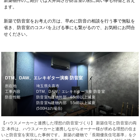
新築物件のご紹介では天井高さが防音室の割に高い事も特徴と言え
ます。
新築で防音室をお考えの方は、早めに防音の相談を行う事で無駄を
省き、防音室のコスパを上げる事にも繋がるので、お気軽にお問合
せください。
DTM、DAW、エレキギター演奏 防音室
所在地
埼玉県久喜市
工事内容
DTM、DAW、エレキギター演奏 防音室
防音性能
防音室⇆建物外部 65dB以上減衰
防音室⇆建物内部 55dB以上減衰
(500Hzの場合)
【ハウスメーカーと連携した理想の防音室づくり】 新築住宅と防音室の両
立 本件は、ハウスメーカーと連携しながらオーナー様が求める理想の住ま
いと防音室を実現した事例です。 新築の建物で「長期優良住宅基準」をク