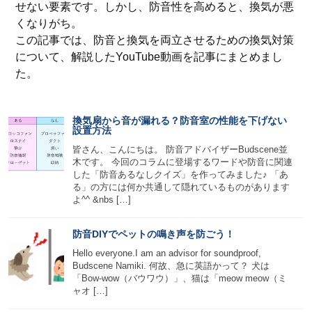
せない要素です。しかし、防音性を高めると、換気が悪
くなりがち。
この記事では、防音と換気を両立させるための換気対策
について、解説したYouTube動画を記事にまとめまし
た。
換気扇から音が漏れる？防音室の性能を下げない
設置方法
皆さん、こんにちは。 防音アドバイザーBudscene並
木です。 今回のコラムに登場するワードや防音に関連
した「防音あるなしクイズ」を作ってみました♪ 「あ
る」の方には何か共通して隠れているものがあります
よ^^ &nbs […]
防音DIYでペットの鳴き声を防ごう！
Hello everyone.I am an advisor for soundproof,
Budscene Namiki. 何故、急に英語かって？ 犬は
「Bow-wow（バウワウ）」、猫は「meow meow（ミ
ャオ […]