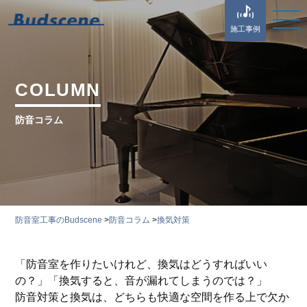
施工事例
COLUMN
防音コラム
防音室工事のBudscene
>
防音コラム
>
換気対策
「防音室を作りたいけれど、換気はどうすればいい
の？」「換気すると、音が漏れてしまうのでは？」
防音対策と換気は、どちらも快適な空間を作る上で欠か