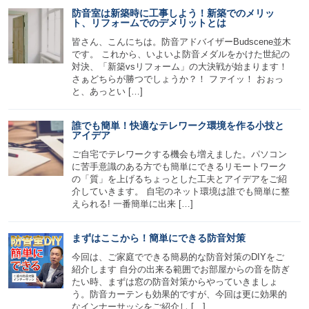
防音室は新築時に工事しよう！新築でのメリッ
ト、リフォームでのデメリットとは
皆さん、こんにちは。防音アドバイザーBudscene並木
です。 これから、いよいよ防音メダルをかけた世紀の
対決、「新築vsリフォーム」の大決戦が始まります！
さぁどちらが勝つでしょうか？！ ファイッ！ おぉっ
と、あっとい […]
誰でも簡単！快適なテレワーク環境を作る小技と
アイデア
ご自宅でテレワークする機会も増えました。パソコン
に苦手意識のある方でも簡単にできるリモートワーク
の「質」を上げるちょっとした工夫とアイデアをご紹
介していきます。 自宅のネット環境は誰でも簡単に整
えられる! 一番簡単に出来 […]
まずはここから！簡単にできる防音対策
今回は、ご家庭でできる簡易的な防音対策のDIYをご
紹介します 自分の出来る範囲でお部屋からの音を防ぎ
たい時、まずは窓の防音対策からやっていきましょ
う。防音カーテンも効果的ですが、今回は更に効果的
なインナーサッシをご紹介し […]