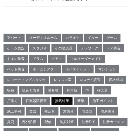
アパート
オーディオルーム
カラオケ
ギター
ゲーム
ゲーム実況
スタジオ
その他楽器
テレワーク
ドア防音
トイレ防音
ドラム
ピアノ
フルオーダーメイド
ペット防音
ホームシアター
ボイスチャット
マンション
レコーディングスタジオ
レッスン室
ロスナイ設置
価格相場
収録
吸音と防音
吸音材
和太鼓
声
弦楽器
戸建て
打楽器防音室
換気対策
新築
施工ポイント
施工事例
楽器
生活音
窓防音
管楽器
簡易防音
賃貸
部分防音
配信
防振対策
防音DIY
防音カーテン