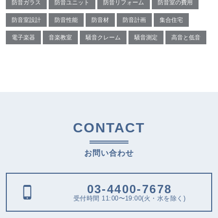
防音ガラス
防音ユニット
防音リフォーム
防音室の費用
防音室設計
防音性能
防音材
防音計画
集合住宅
電子楽器
音楽教室
騒音クレーム
騒音測定
高音と低音
CONTACT
お問い合わせ
03-4400-7678
受付時間 11:00〜19:00(火・水を除く)