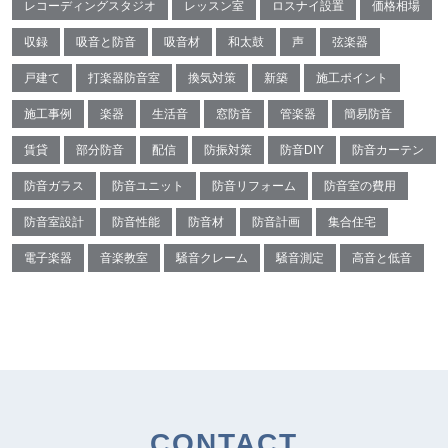
レコーディングスタジオ
レッスン室
ロスナイ設置
価格相場
収録
吸音と防音
吸音材
和太鼓
声
弦楽器
戸建て
打楽器防音室
換気対策
新築
施工ポイント
施工事例
楽器
生活音
窓防音
管楽器
簡易防音
賃貸
部分防音
配信
防振対策
防音DIY
防音カーテン
防音ガラス
防音ユニット
防音リフォーム
防音室の費用
防音室設計
防音性能
防音材
防音計画
集合住宅
電子楽器
音楽教室
騒音クレーム
騒音測定
高音と低音
CONTACT