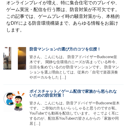
オンラインプレイが増え、特に集合住宅でのプレイや、
ゲーム実況・配信を行う際は、防音対策が不可欠です。
この記事では、ゲームプレイ時の騒音対策から、本格的
なDIYによる防音環境構築まで、あらゆる情報をお届け
します。
防音マンションの選び方のコツを伝授！
皆さん、こんにちは。 防音アドバイザーBudscene並
木です。 閑静な住環境のニーズが高まっている昨今、
注目を集めているのが防音マンションです。 防音マン
ションを選ぶ理由としては、従来の「自宅で楽器演奏
やボーカルをした […]
ボイスチャット／ゲーム配信で家族から怒られな
いための防音対策！
皆さん、こんにちは。防音アドバイザーBudscene並木
です。 ご存知の方もいらっしゃると思うのですが私、
YouTubeでも動画を配信しています。 そこでよく耳に
するのが、配信系YouTuberの皆さんからの「家族や同
居 […]