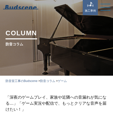
施工事例
COLUMN
防音コラム
防音室工事のBudscene
>
防音コラム
>
ゲーム
「深夜のゲームプレイ、家族や近隣への音漏れが気にな
る…」「ゲーム実況や配信で、もっとクリアな音声を届
けたい！」