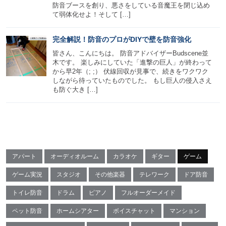
防音ブースを創り、悪さをしている音魔王を閉じ込め
て弱体化せよ！そして […]
完全解説！防音のプロがDIYで壁を防音強化
皆さん、こんにちは。 防音アドバイザーBudscene並
木です。 楽しみにしていた「進撃の巨人」が終わって
から早2年（; ;） 伏線回収が見事で、続きをワクワク
しながら待っていたものでした。 もし巨人の侵入さえ
も防ぐ大き […]
アパート
オーディオルーム
カラオケ
ギター
ゲーム
ゲーム実況
スタジオ
その他楽器
テレワーク
ドア防音
トイレ防音
ドラム
ピアノ
フルオーダーメイド
ペット防音
ホームシアター
ボイスチャット
マンション