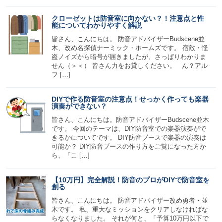
クローゼットは防音室に向かない？！注意点と性
能についてわかりやすく解説
皆さん、こんにちは。 防音アドバイザーBudscene並
木、改め名探偵ナーミック・ホームズです。 宿敵・怪
盗ノイズから暗号が届きましたが、さっぱりわかりま
せん（＞＜） 皆さん力をお貸しください。 ん？アル
フ […]
DIYで作る防音室の注意点！せっかく作っても楽器
演奏ができない？
皆さん、こんにちは。防音アドバイザーBudscene並木
です。 今回のテーマは、DIY防音室での楽器演奏がで
きるかについてです。 DIY防音ブースで楽器の演奏は
可能か？ DIY防音ブースの作り方をご覧になった方か
ら、「こ […]
【10万円】完全解説！防音のプロがDIYで防音室を
創る
皆さん、こんにちは。 防音アドバイザー改め勇者・並
木です。 私、重大なミッションをクリアしなければな
らなくなりました。 それが何と、「予算10万円以下で