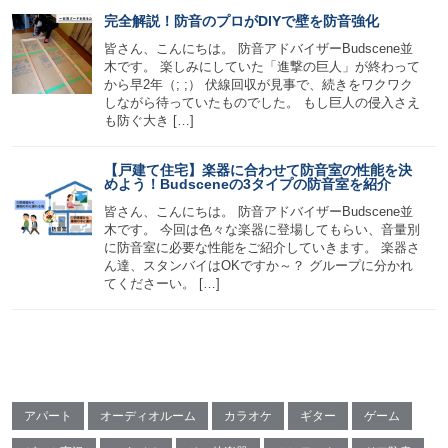
完全解説！防音のプロがDIYで壁を防音強化
皆さん、こんにちは。 防音アドバイザーBudscene並
木です。 楽しみにしていた「進撃の巨人」が終わって
から早2年（; ;） 伏線回収が見事で、続きをワクワク
しながら待っていたものでした。 もし巨人の侵入さえ
も防ぐ大き […]
【戸建て住宅】楽器に合わせて防音室の性能を決
めよう！Budsceneの3タイプの防音室を紹介
皆さん、こんにちは。 防音アドバイザーBudscene並
木です。 今回は色々な楽器に登場してもらい、音量別
に防音室に必要な性能をご紹介していきます。 楽器さ
ん達、スタンバイはOKですか～？ グループに分かれ
てくださーい。 […]
アパート
オーディオルーム
カラオケ
ギター
ゲーム