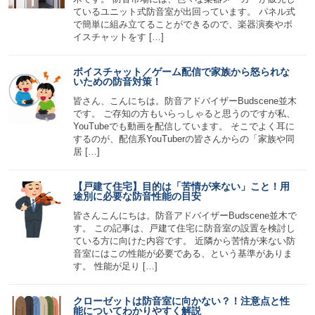
ているユニット式防音室が出回っています。 パネル式
で簡単に組み立てることができるので、楽器演奏やボ
イスチャットをす […]
ボイスチャット／ゲーム配信で家族から怒られな
いための防音対策！
皆さん、こんにちは。防音アドバイザーBudscene並木
です。 ご存知の方もいらっしゃると思うのですが私、
YouTubeでも動画を配信しています。 そこでよく耳に
するのが、配信系YouTuberの皆さんからの「家族や同
居 […]
【戸建て住宅】目的は「苦情が来ない」こと！用
途別に必要な防音性能の目安
皆さんこんにちは。防音アドバイザーBudscene並木で
す。 この記事は、戸建て住宅に防音室の設置を検討し
ている方に向けた内容です。 近隣から苦情が来ない防
音室にはこの性能が必要である、という基準がありま
す。 性能が足り […]
クローゼットは防音室に向かない？！注意点と性
能についてわかりやすく解説