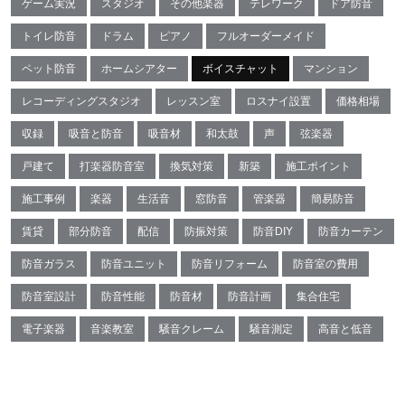
ゲーム実況
スタジオ
その他楽器
テレワーク
ドア防音
トイレ防音
ドラム
ピアノ
フルオーダーメイド
ペット防音
ホームシアター
ボイスチャット
マンション
レコーディングスタジオ
レッスン室
ロスナイ設置
価格相場
収録
吸音と防音
吸音材
和太鼓
声
弦楽器
戸建て
打楽器防音室
換気対策
新築
施工ポイント
施工事例
楽器
生活音
窓防音
管楽器
簡易防音
賃貸
部分防音
配信
防振対策
防音DIY
防音カーテン
防音ガラス
防音ユニット
防音リフォーム
防音室の費用
防音室設計
防音性能
防音材
防音計画
集合住宅
電子楽器
音楽教室
騒音クレーム
騒音測定
高音と低音