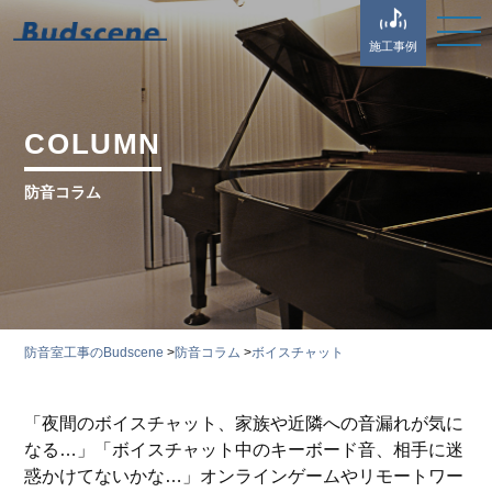
施工事例
COLUMN
防音コラム
防音室工事のBudscene
>
防音コラム
>
ボイスチャット
「夜間のボイスチャット、家族や近隣への音漏れが気に
なる…」「ボイスチャット中のキーボード音、相手に迷
惑かけてないかな…」オンラインゲームやリモートワー