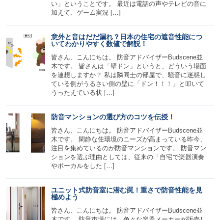
い」ということです。 最近は電話の声やテレビの音に
加えて、ゲーム実況 […]
意外と音はだだ漏れ？日本の住宅の遮音性能につ
いてわかりやすく数値で解説！
皆さん、こんにちは。 防音アドバイザーBudscene並
木です。 皆さんは「壁ドン」というと、どういう場面
を連想しますか？ 私は隣同士の部屋で、騒音に迷惑し
ている側がうるさい側の壁に「ドン！！！」と叩いて
うったえている状 […]
防音マンションの選び方のコツを伝授！
皆さん、こんにちは。 防音アドバイザーBudscene並
木です。 閑静な住環境のニーズが高まっている昨今、
注目を集めているのが防音マンションです。 防音マン
ションを選ぶ理由としては、従来の「自宅で楽器演奏
やボーカルをした […]
ユニット式防音室に潜む罠！重さで防音性能を見
極めよう
皆さん、こんにちは。 防音アドバイザーBudscene並
木です。 防音市場には、色々な楽器メーカーが販売し