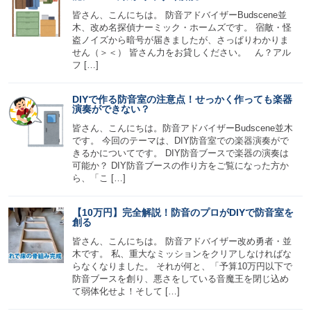
皆さん、こんにちは。 防音アドバイザーBudscene並
木、改め名探偵ナーミック・ホームズです。 宿敵・怪
盗ノイズから暗号が届きましたが、さっぱりわかりま
せん（＞＜） 皆さん力をお貸しください。 ん？アル
フ […]
DIYで作る防音室の注意点！せっかく作っても楽器
演奏ができない？
皆さん、こんにちは。防音アドバイザーBudscene並木
です。 今回のテーマは、DIY防音室での楽器演奏がで
きるかについてです。 DIY防音ブースで楽器の演奏は
可能か？ DIY防音ブースの作り方をご覧になった方か
ら、「こ […]
【10万円】完全解説！防音のプロがDIYで防音室を
創る
皆さん、こんにちは。 防音アドバイザー改め勇者・並
木です。 私、重大なミッションをクリアしなければな
らなくなりました。 それが何と、「予算10万円以下で
防音ブースを創り、悪さをしている音魔王を閉じ込め
て弱体化せよ！そして […]