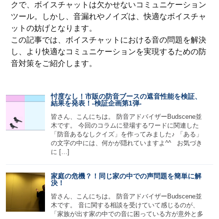
クで、ボイスチャットは欠かせないコミュニケーション
ツール。しかし、音漏れやノイズは、快適なボイスチャ
ットの妨げとなります。
この記事では、ボイスチャットにおける音の問題を解決
し、より快適なコミュニケーションを実現するための防
音対策をご紹介します。
忖度なし！市販の防音ブースの遮音性能を検証、
結果を発表！-検証企画第1弾-
皆さん、こんにちは。 防音アドバイザーBudscene並
木です。 今回のコラムに登場するワードに関連した
「防音あるなしクイズ」を作ってみました♪ 「ある」
の文字の中には、何かが隠れていますよ^^ お気づき
に […]
家庭の危機？！同じ家の中での声問題を簡単に解
決！
皆さん、こんにちは。 防音アドバイザーBudscene並
木です。 音に関する相談を受けていて感じるのが、
「家族が出す家の中での音に困っている方が意外と多