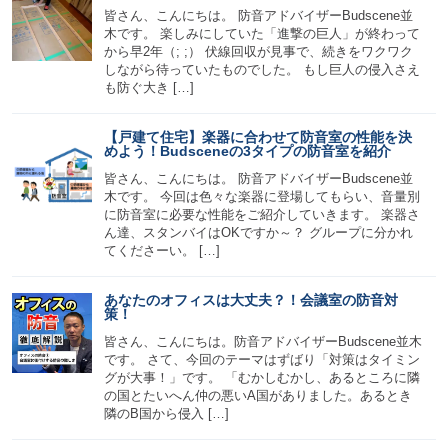
皆さん、こんにちは。 防音アドバイザーBudscene並
木です。 楽しみにしていた「進撃の巨人」が終わって
から早2年（; ;） 伏線回収が見事で、続きをワクワク
しながら待っていたものでした。 もし巨人の侵入さえ
も防ぐ大き […]
【戸建て住宅】楽器に合わせて防音室の性能を決
めよう！Budsceneの3タイプの防音室を紹介
皆さん、こんにちは。 防音アドバイザーBudscene並
木です。 今回は色々な楽器に登場してもらい、音量別
に防音室に必要な性能をご紹介していきます。 楽器さ
ん達、スタンバイはOKですか～？ グループに分かれ
てくださーい。 […]
あなたのオフィスは大丈夫？！会議室の防音対
策！
皆さん、こんにちは。防音アドバイザーBudscene並木
です。 さて、今回のテーマはずばり「対策はタイミン
グが大事！」です。 「むかしむかし、あるところに隣
の国とたいへん仲の悪いA国がありました。あるとき
隣のB国から侵入 […]