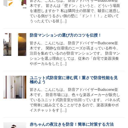
皆さん、こんにちは。 防音アドバイザーBudscene並
木です。 皆さんは「壁ドン」というと、どういう場面
を連想しますか？ 私は隣同士の部屋で、騒音に迷惑し
ている側がうるさい側の壁に「ドン！！！」と叩いて
うったえている状 […]
防音マンションの選び方のコツを伝授！
皆さん、こんにちは。 防音アドバイザーBudscene並
木です。 閑静な住環境のニーズが高まっている昨今、
注目を集めているのが防音マンションです。 防音マン
ションを選ぶ理由としては、従来の「自宅で楽器演奏
やボーカルをした […]
ユニット式防音室に潜む罠！重さで防音性能を見
極めよう
皆さん、こんにちは。 防音アドバイザーBudscene並
木です。 防音市場には、色々な楽器メーカーが販売し
ているユニット式防音室が出回っています。 パネル式
で簡単に組み立てることができるので、楽器演奏やボ
イスチャットをす […]
赤ちゃんの夜泣きを防音！簡単に対策する方法