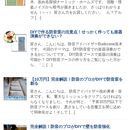
木、改め名探偵ナーミック・ホームズです。 宿敵・怪
盗ノイズから暗号が届きましたが、さっぱりわかりま
せん（＞＜） 皆さん力をお貸しください。 ん？アル
フ […]
DIYで作る防音室の注意点！せっかく作っても楽器
演奏ができない？
皆さん、こんにちは。防音アドバイザーBudscene並木
です。 今回のテーマは、DIY防音室での楽器演奏がで
きるかについてです。 DIY防音ブースで楽器の演奏は
可能か？ DIY防音ブースの作り方をご覧になった方か
ら、「こ […]
【10万円】完全解説！防音のプロがDIYで防音室を
創る
皆さん、こんにちは。 防音アドバイザー改め勇者・並
木です。 私、重大なミッションをクリアしなければな
らなくなりました。 それが何と、「予算10万円以下で
防音ブースを創り、悪さをしている音魔王を閉じ込め
て弱体化せよ！そして […]
完全解説！防音のプロがDIYで壁を防音強化