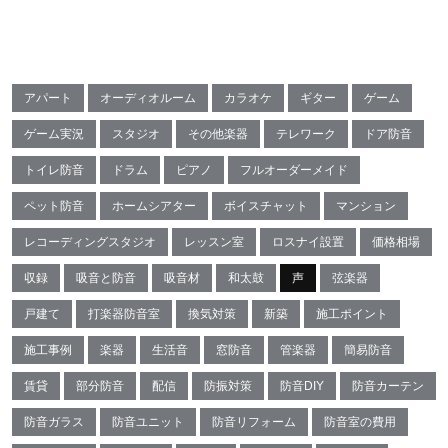
アパート
オーディオルーム
カラオケ
ギター
ゲーム
ゲーム実況
スタジオ
その他楽器
テレワーク
ドア防音
トイレ防音
ドラム
ピアノ
フルオーダーメイド
ペット防音
ホームシアター
ボイスチャット
マンション
レコーディングスタジオ
レッスン室
ロスナイ設置
価格相場
収録
吸音と防音
吸音材
和太鼓
声
弦楽器
戸建て
打楽器防音室
換気対策
新築
施工ポイント
施工事例
楽器
生活音
窓防音
管楽器
簡易防音
賃貸
部分防音
配信
防振対策
防音DIY
防音カーテン
防音ガラス
防音ユニット
防音リフォーム
防音室の費用