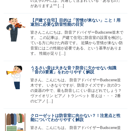
の文字の中には、共通して含まれている「あるもの」
がありますよ^^ […]
【戸建て住宅】目的は「苦情が来ない」こと！用
途別に必要な防音性能の目安
皆さんこんにちは。防音アドバイザーBudscene並木で
す。 この記事は、戸建て住宅に防音室の設置を検討し
ている方に向けた内容です。 近隣から苦情が来ない防
音室にはこの性能が必要である、という基準がありま
す。 性能が足り […]
うるさい音は大きな音？防音に欠かせない知識
「音の3要素」をわかりやすく解説
皆さん、こんにちは。 防音アドバイザーBudscene並
木です。 いきなりですが、防音クイズです♪ 次の3つ
の楽器の中で、最も防音しにくい音はどれでしょう？
ヴァイオリン ピアノ トランペット 答えは・・・ 2番
のピアノ […]
クローゼットは防音室に向かない？！注意点と性
能についてわかりやすく解説
皆さん、こんにちは。 防音アドバイザーBudscene並