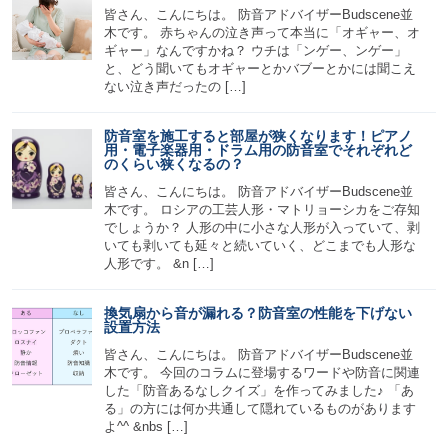
皆さん、こんにちは。 防音アドバイザーBudscene並
木です。 赤ちゃんの泣き声って本当に「オギャー、オ
ギャー」なんですかね？ ウチは「ンゲー、ンゲー」
と、どう聞いてもオギャーとかバブーとかには聞こえ
ない泣き声だったの […]
防音室を施工すると部屋が狭くなります！ピアノ
用・電子楽器用・ドラム用の防音室でそれぞれど
のくらい狭くなるの？
皆さん、こんにちは。 防音アドバイザーBudscene並
木です。 ロシアの工芸人形・マトリョーシカをご存知
でしょうか？ 人形の中に小さな人形が入っていて、剥
いても剥いても延々と続いていく、どこまでも人形な
人形です。 &n […]
換気扇から音が漏れる？防音室の性能を下げない
設置方法
皆さん、こんにちは。 防音アドバイザーBudscene並
木です。 今回のコラムに登場するワードや防音に関連
した「防音あるなしクイズ」を作ってみました♪ 「あ
る」の方には何か共通して隠れているものがあります
よ^^ &nbs […]