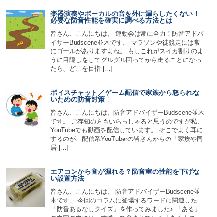
楽器演奏やボーカルの音を外に漏らしたくない！
必要な防音性能を確実に調べる方法とは
皆さん、こんにちは。 運動会は常に全力！防音アドバ
イザーBudscene並木です。 マラソンや徒競走には常
にゴールがありますよね。 もしこれがスイカ割りのよ
うに目隠しをしてグルグル回ってから走ることになっ
たら、どこを目指 […]
ボイスチャット／ゲーム配信で家族から怒られな
いための防音対策！
皆さん、こんにちは。防音アドバイザーBudscene並木
です。 ご存知の方もいらっしゃると思うのですが私、
YouTubeでも動画を配信しています。 そこでよく耳に
するのが、配信系YouTuberの皆さんからの「家族や同
居 […]
エアコンから音が漏れる？防音室の性能を下げな
い設置方法
皆さん、こんにちは。 防音アドバイザーBudscene並
木です。 今回のコラムに登場するワードに関連した
「防音あるなしクイズ」を作ってみました♪ 「ある」