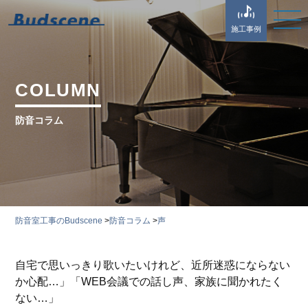
施工事例
COLUMN
防音コラム
防音室工事のBudscene
>
防音コラム
>
声
自宅で思いっきり歌いたいけれど、近所迷惑にならない
か心配…」「WEB会議での話し声、家族に聞かれたく
ない…」