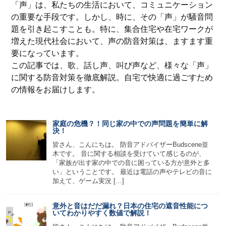
「声」は、私たちの生活において、コミュニケーション
の重要な手段です。しかし、時に、その「声」が騒音問
題を引き起こすことも。特に、集合住宅や在宅ワークが
増えた現代社会において、声の防音対策は、ますます重
要になっています。
この記事では、歌、話し声、叫び声など、様々な「声」
に関する防音対策を徹底解説。自宅で快適に過ごすため
の情報をお届けします。
家庭の危機？！同じ家の中での声問題を簡単に解
決！
皆さん、こんにちは。 防音アドバイザーBudscene並
木です。 音に関する相談を受けていて感じるのが、
「家族が出す家の中での音に困っている方が意外と多
い」ということです。 最近は電話の声やテレビの音に
加えて、ゲーム実況 […]
意外と音はだだ漏れ？日本の住宅の遮音性能につ
いてわかりやすく数値で解説！